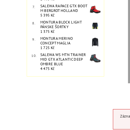
SALEWA RAPACE GTX BOOT
M BERGROT HOLLAND
5 395 Kč
MONTURA BLOCK LIGHT
PÁNSKE ŠORTKY
1 375 Kč
MONTURA MERINO
CONCEPT MAGLIA
1 725 Kč
SALEWA WS MTN TRAINER
MID GTX ATLANTIC DEEP
OMBRE BLUE
4 475 Kč
Zázna