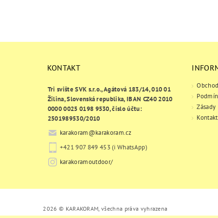
KONTAKT
INFOR
Obchod
Tri svište SVK s.r.o., Agátová 183/14, 010 01
Podmín
Žilina, Slovenská republika, IBAN CZ40 2010
Zásady 
0000 0025 0198 9530, číslo účtu:
Kontakt
2501989530/2010
karakoram
@
karakoram.cz
+421 907 849 453 (i WhatsApp)
karakoramoutdoor/
2026 © KARAKORAM, všechna práva vyhrazena