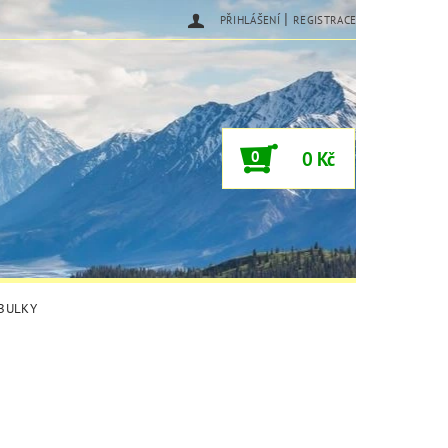
|
PŘIHLÁŠENÍ
REGISTRACE
0
0 Kč
ABULKY