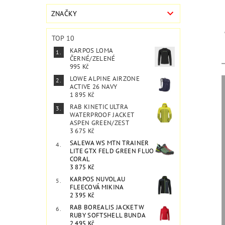
ZNAČKY
TOP 10
KARPOS LOMA
ČERNÉ/ZELENÉ
995 Kč
LOWE ALPINE AIRZONE
ACTIVE 26 NAVY
1 895 Kč
RAB KINETIC ULTRA
WATERPROOF JACKET
ASPEN GREEN/ZEST
3 675 Kč
SALEWA WS MTN TRAINER
LITE GTX FELD GREEN FLUO
CORAL
3 875 Kč
KARPOS NUVOLAU
FLEECOVÁ MIKINA
2 395 Kč
RAB BOREALIS JACKET W
RUBY SOFTSHELL BUNDA
2 495 Kč