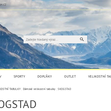
M.CZ
V
SPORTY
DOPLŇKY
OUTLET
VELIKOSTNÍ T
KOSTNÍ TABULKY
Dámské velikostní tabulky
SKOGSTAD
OGSTAD