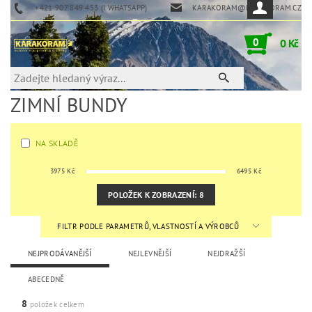
+421 907 849 453 (I WHATSAPP)
KARAKORAM@KARAKORAM.CZ
0
0 Kč
ZIMNÍ BUNDY
NA SKLADĚ
3975
Kč
6495
Kč
POLOŽEK K ZOBRAZENÍ:
8
FILTR PODLE PARAMETRŮ, VLASTNOSTÍ A VÝROBCŮ
NEJPRODÁVANĚJŠÍ
NEJLEVNĚJŠÍ
NEJDRAŽŠÍ
ABECEDNĚ
8
položek celkem