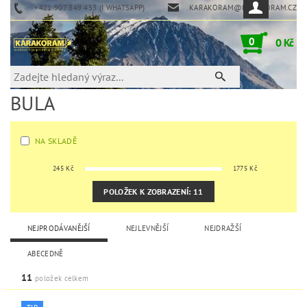
+421 907 849 453 (I WHATSAPP)
KARAKORAM@KARAKORAM.CZ
0
0 Kč
BULA
NA SKLADĚ
245
Kč
1775
Kč
POLOŽEK K ZOBRAZENÍ:
11
NEJPRODÁVANĚJŠÍ
NEJLEVNĚJŠÍ
NEJDRAŽŠÍ
ABECEDNĚ
11
položek celkem