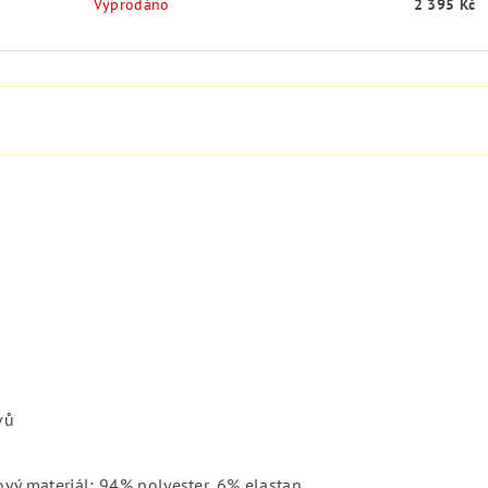
Vyprodáno
2 395 Kč
vů
ový materiál: 94% polyester, 6% elastan