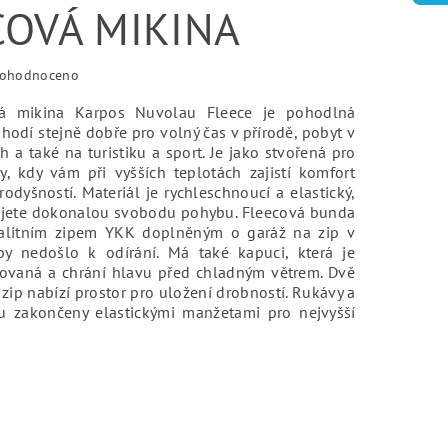
COVÁ MIKINA
ohodnoceno
vá mikina Karpos Nuvolau Fleece je pohodlná
 hodí stejně dobře pro volný čas v přírodě, pobyt v
 a také na turistiku a sport. Je jako stvořená pro
ny, kdy vám při vyšších teplotách zajistí komfort
odyšností. Materiál je rychleschnoucí a elastický,
žijete dokonalou svobodu pohybu. Fleecová bunda
alitním zipem YKK doplněným o garáž na zip v
aby nedošlo k odírání. Má také kapuci, která je
rovaná a chrání hlavu před chladným větrem. Dvě
zip nabízí prostor pro uložení drobností. Rukávy a
u zakončeny elastickými manžetami pro nejvyšší