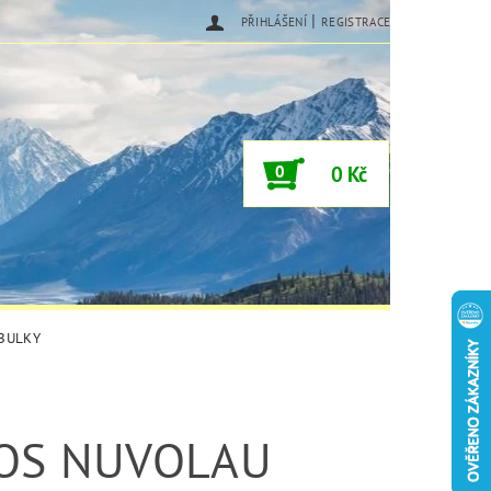
|
PŘIHLÁŠENÍ
REGISTRACE
0
0 Kč
ABULKY
OS NUVOLAU