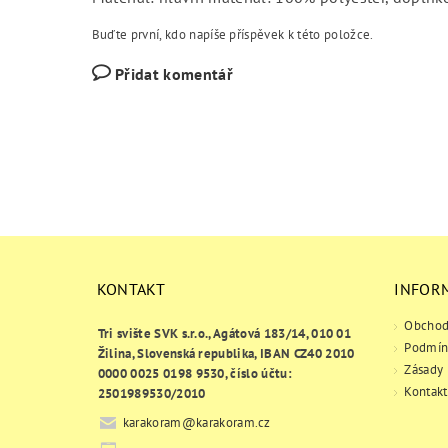
Buďte první, kdo napíše příspěvek k této položce.
Přidat komentář
KONTAKT
INFOR
Obchod
Tri svište SVK s.r.o., Agátová 183/14, 010 01
Podmín
Žilina, Slovenská republika, IBAN CZ40 2010
Zásady 
0000 0025 0198 9530, číslo účtu:
Kontakt
2501989530/2010
karakoram
@
karakoram.cz