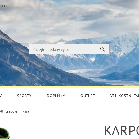
M.CZ
V
SPORTY
DOPLŇKY
OUTLET
VELIKOSTNÍ T
 fleecová mikina
KARP