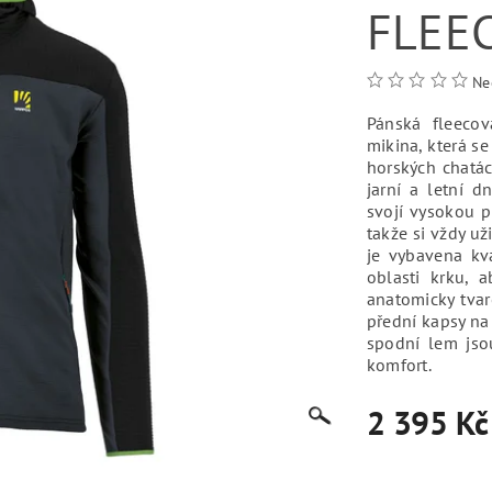
FLEE
Ne
Pánská fleeco
mikina, která se
horských chatách
jarní a letní d
svojí vysokou pr
takže si vždy u
je vybavena kv
oblasti krku, 
anatomicky tva
přední kapsy na 
spodní lem jso
komfort.
2 395 Kč