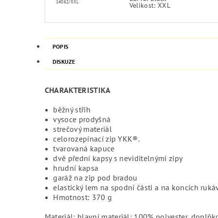
14062/XXL
Velikost: XXL
POPIS
DISKUZE
CHARAKTERISTIKA
běžný střih
vysoce prodyšná
strečový materiál
celorozepínací zip YKK®.
tvarovaná kapuce
dvě přední kapsy s neviditelnými zipy
hrudní kapsa
garáž na zip pod bradou
elastický lem na spodní části a na koncích ruká
Hmotnost: 370 g
Materiál: hlavní materiál: 100% polyester, doplňk