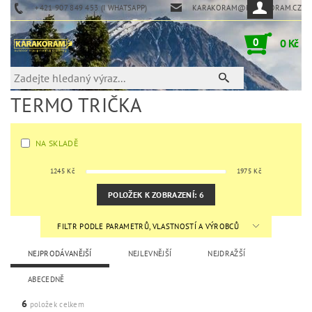
+421 907 849 453 (I WHATSAPP)
KARAKORAM@KARAKORAM.CZ
0
0 Kč
TERMO TRIČKA
NA SKLADĚ
1245
Kč
1975
Kč
POLOŽEK K ZOBRAZENÍ:
6
FILTR PODLE PARAMETRŮ, VLASTNOSTÍ A VÝROBCŮ
NEJPRODÁVANĚJŠÍ
NEJLEVNĚJŠÍ
NEJDRAŽŠÍ
ABECEDNĚ
6
položek celkem