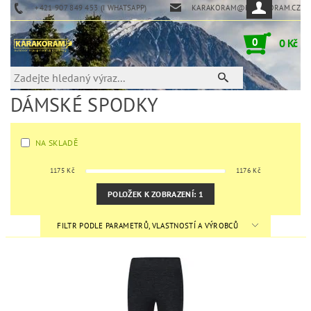
+421 907 849 453 (I WHATSAPP)
KARAKORAM@KARAKORAM.CZ
0
0 Kč
DÁMSKÉ SPODKY
NA SKLADĚ
1175
Kč
1176
Kč
POLOŽEK K ZOBRAZENÍ:
1
FILTR PODLE PARAMETRŮ, VLASTNOSTÍ A VÝROBCŮ