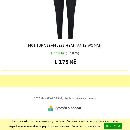
MONTURA SEAMLESS HEAT PANTS WOMAN
1 440 Kč
(–18 %)
1 175 Kč
2026 © KARAKORAM, všechna práva vyhrazena
Vytvořil Shoptet
Tento web používá soubory cookie. Dalším procházením tohoto webu
vyjadřujete souhlas s jejich používáním.. Více informací
zde
.
ROZUMÍM