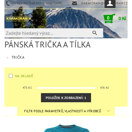
+421 907 849 453 (I WHATSAPP)
KARAKORAM@KARAKORAM.CZ
0
0 Kč
PÁNSKÁ TRIČKA A TÍLKA
TRIČKA
NA SKLADĚ
475
Kč
476
Kč
POLOŽEK K ZOBRAZENÍ:
1
FILTR PODLE PARAMETRŮ, VLASTNOSTÍ A VÝROBCŮ