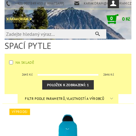
+421 907 849 453 (I WHATSAPP)
KARAKORAM@KARAKORAM.CZ
0
0 Kč
SPACÍ PYTLE
NA SKLADĚ
2645
Kč
2646
Kč
POLOŽEK K ZOBRAZENÍ:
1
FILTR PODLE PARAMETRŮ, VLASTNOSTÍ A VÝROBCŮ
VÝPRODEJ