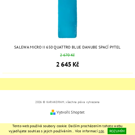
SALEWA MICRO II 650 QUATTRO BLUE DANUBE SPACÍ PYTEL
2 670 Kč
2 645 Kč
2026 © KARAKORAM, všechna práva vyhrazena
Vytvořil Shoptet
Tento web používá soubory cookie. Dalším procházením tohoto webu
vyjadřujete souhlas s jejich používáním.. Více informací
zde
.
ROZUMÍM