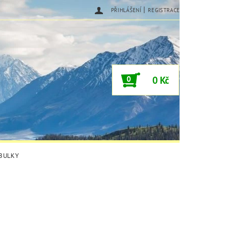
|
PŘIHLÁŠENÍ
REGISTRACE
0
0 Kč
ABULKY