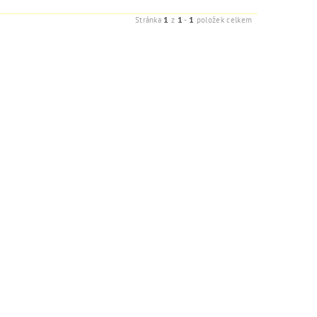
1
1
1
Stránka
z
-
položek celkem