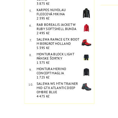
3 875 Kč
KARPOS NUVOLAU
FLEECOVÁ MIKINA
2 395 Kč
RAB BOREALIS JACKET W
RUBY SOFTSHELL BUNDA
2 495 Kč
SALEWA RAPACE GTX BOOT
M BERGROT HOLLAND
5 395 Kč
MONTURA BLOCK LIGHT
PÁNSKE ŠORTKY
1 375 Kč
MONTURA MERINO
CONCEPT MAGLIA
1 725 Kč
SALEWA WS MTN TRAINER
MID GTX ATLANTIC DEEP
OMBRE BLUE
4 475 Kč