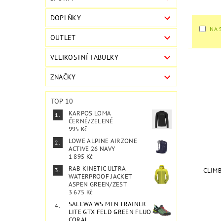
DOPLŇKY
NA 
OUTLET
VELIKOSTNÍ TABULKY
ZNAČKY
TOP 10
KARPOS LOMA
ČERNÉ/ZELENÉ
995 Kč
LOWE ALPINE AIRZONE
ACTIVE 26 NAVY
1 895 Kč
RAB KINETIC ULTRA
CLIM
WATERPROOF JACKET
ASPEN GREEN/ZEST
3 675 Kč
SALEWA WS MTN TRAINER
LITE GTX FELD GREEN FLUO
CORAL