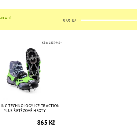
SKLADĚ
865
Kč
Kód:
14379/S -
BING TECHNOLOGY ICE TRACTION
PLUS ŘETĚZOVÉ HROTY
865 Kč