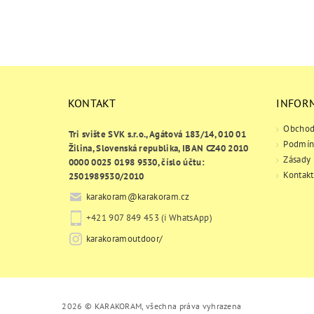
KONTAKT
INFOR
Obchod
Tri svište SVK s.r.o., Agátová 183/14, 010 01
Podmín
Žilina, Slovenská republika, IBAN CZ40 2010
Zásady 
0000 0025 0198 9530, číslo účtu:
Kontakt
2501989530/2010
karakoram
@
karakoram.cz
+421 907 849 453 (i WhatsApp)
karakoramoutdoor/
2026 © KARAKORAM, všechna práva vyhrazena