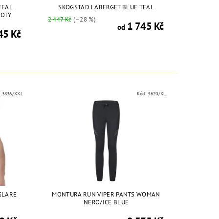
TEAL
SKOGSTAD LABERGET BLUE TEAL
OTY
2 447 Kč
(–28 %)
1 745 Kč
od
45 Kč
:
3836/XXL
Kód:
3620/XL
GLARE
MONTURA RUN VIPER PANTS WOMAN
NERO/ICE BLUE