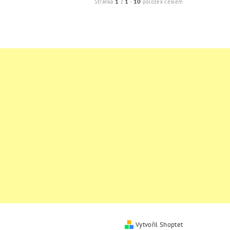
1
1
10
Stránka
z
-
položek celkem
Vytvořil Shoptet