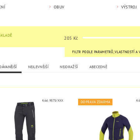
ENÍ
OBUV
VÝSTROJ
SKLADĚ
205
Kč
FILTR PODLE PARAMETRŮ, VLASTNOSTÍ A
DÁVANĚJŠÍ
NEJLEVNĚJŠÍ
NEJDRAŽŠÍ
ABECEDNĚ
Kód:
9875/XXX
Kó
DOPRAVA ZDARMA