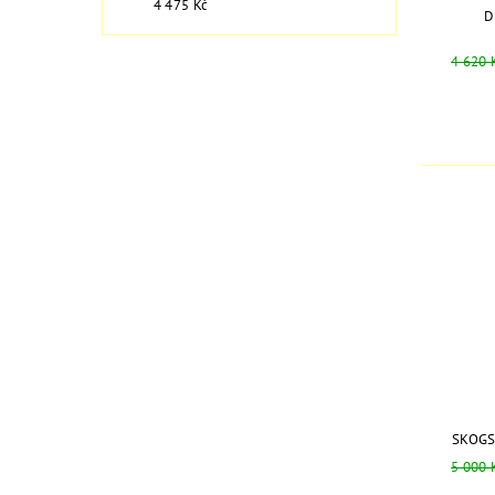
4 475 Kč
D
4 620 
SKOGS
5 000 