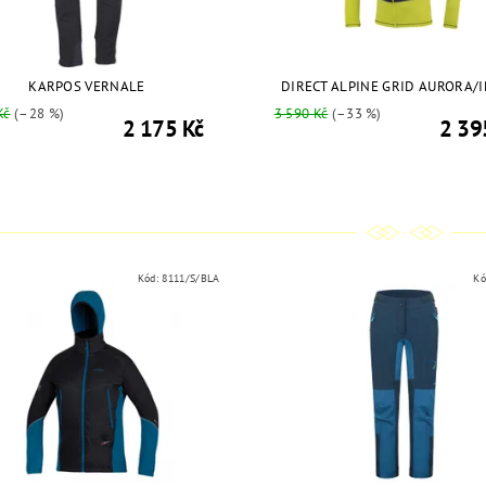
KARPOS VERNALE
DIRECT ALPINE GRID AURORA/
Kč
(–28 %)
3 590 Kč
(–33 %)
2 175 Kč
2 39
Kód:
8111/S/BLA
Kó