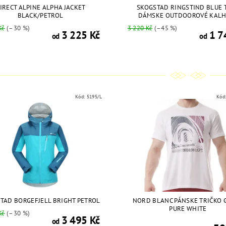
IRECT ALPINE ALPHA JACKET
SKOGSTAD RINGSTIND BLUE 
BLACK/PETROL
DÁMSKE OUTDOOROVÉ KALH
Kč
(–30 %)
3 220 Kč
(–45 %)
3 225 Kč
1 7
od
od
Kód:
5195/L
Kód
TAD BORGEFJELL BRIGHT PETROL
NORD BLANC PÁNSKE TRIČKO 
PURE WHITE
Kč
(–30 %)
3 495 Kč
od