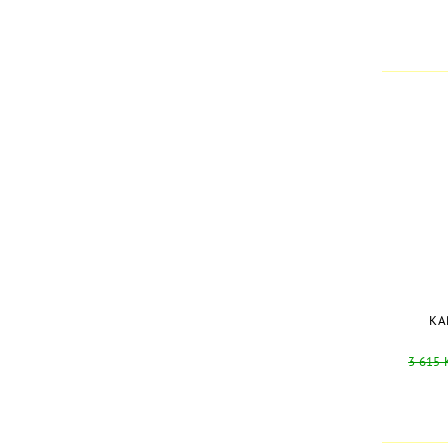
KA
3 615 