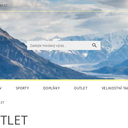
M.CZ
V
SPORTY
DOPLŇKY
OUTLET
VELIKOSTNÍ T
LET
TLET