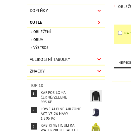
OBLEČ
DOPLŇKY
OUTLET
OBLEČENÍ
NA 
OBUV
VÝSTROJ
VELIKOSTNÍ TABULKY
NEJPRO
ZNAČKY
TOP 10
KARPOS LOMA
ČERNÉ/ZELENÉ
995 Kč
LOWE ALPINE AIRZONE
ACTIVE 26 NAVY
1 895 Kč
RAB KINETIC ULTRA
WATERPROOF JACKET