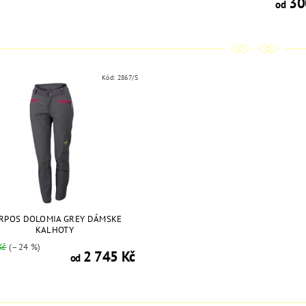
30
od
Kód:
2867/S
RPOS DOLOMIA GREY DÁMSKE
KALHOTY
Kč
(–24 %)
2 745 Kč
od