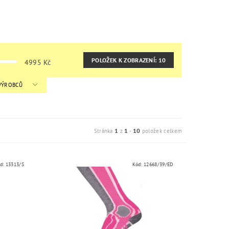
POLOŽEK K ZOBRAZENÍ:
10
4995
Kč
 VÝROBCŮ
1
1
10
Stránka
z
-
položek celkem
d:
13313/S
Kód:
12668/39/ED