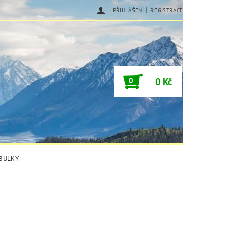
|
PŘIHLÁŠENÍ
REGISTRACE
0
0 Kč
ABULKY