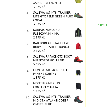
ASPEN GREEN/ZEST
3 675 Kč
SALEWA WS MTN TRAINER
LITE GTX FELD GREEN FLUO
CORAL
3 875 Kč
3 030 
KARPOS NUVOLAU
FLEECOVÁ MIKINA
2 395 Kč
RAB BOREALIS JACKET W
RUBY SOFTSHELL BUNDA
2 495 Kč
SALEWA RAPACE GTX BOOT
M BERGROT HOLLAND
5 395 Kč
MONTURA BLOCK LIGHT
PÁNSKE ŠORTKY
1 375 Kč
MONTURA MERINO
CONCEPT MAGLIA
1 725 Kč
SALEWA WS MTN TRAINER
MID GTX ATLANTIC DEEP
OMBRE BLUE