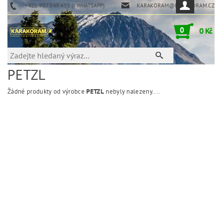
+421 907 849 453 (I WHATSAPP)
KARAKORAM@KARAKORAM.CZ
0
0 Kč
PETZL
Žádné produkty od výrobce
PETZL
nebyly nalezeny....