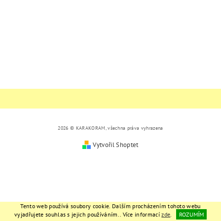
2026 © KARAKORAM, všechna práva vyhrazena
Vytvořil Shoptet
Tento web používá soubory cookie. Dalším procházením tohoto webu
vyjadřujete souhlas s jejich používáním.. Více informací
zde
.
ROZUMÍM