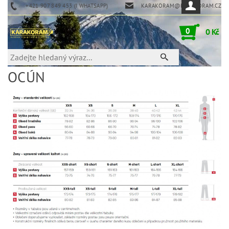
+421 907 849 453 (I WHATSAPP)
KARAKORAM@KARAKORAM.CZ
0
0 Kč
OCÚN