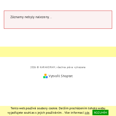
Záznamy nebyly nalezeny...
2026 © KARAKORAM, všechna práva vyhrazena
Vytvořil Shoptet
Tento web používá soubory cookie. Dalším procházením tohoto webu
vyjadřujete souhlas s jejich používáním.. Více informací
zde
.
ROZUMÍM