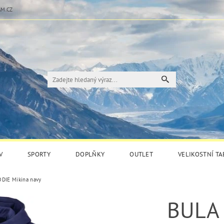
M.CZ
V
SPORTY
DOPLŇKY
OUTLET
VELIKOSTNÍ T
DIE Mikina navy
BULA