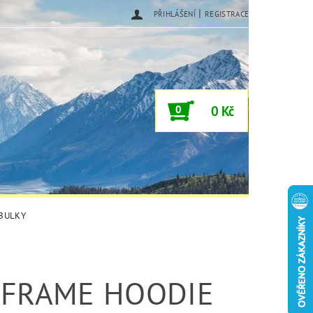
|
PŘIHLÁŠENÍ
REGISTRACE
0
0 Kč
ABULKY
 FRAME HOODIE