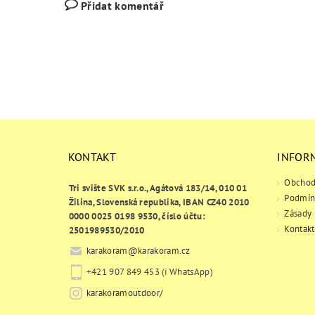
Přidat komentář
KONTAKT
INFOR
Obchod
Tri svište SVK s.r.o., Agátová 183/14, 010 01
Podmín
Žilina, Slovenská republika, IBAN CZ40 2010
Zásady 
0000 0025 0198 9530, číslo účtu:
Kontakt
2501989530/2010
karakoram
@
karakoram.cz
+421 907 849 453 (i WhatsApp)
karakoramoutdoor/