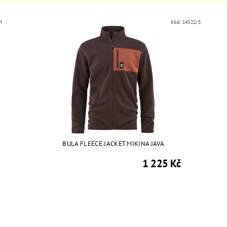
M
Kód:
14322/S
BULA FLEECE JACKET MIKINA JAVA
1 225 Kč