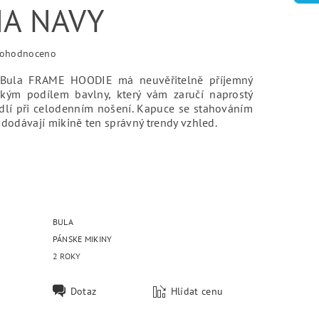
NA NAVY
ohodnoceno
 Bula FRAME HOODIE má neuvěřitelně příjemný
okým podílem bavlny, který vám zaručí naprostý
dlí při celodenním nošení. Kapuce se stahováním
 dodávají mikině ten správný trendy vzhled.
BULA
PÁNSKE MIKINY
2 ROKY
Dotaz
Hlídat cenu