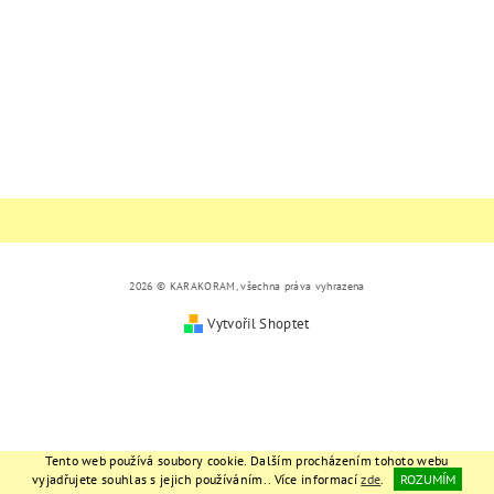
2026 © KARAKORAM, všechna práva vyhrazena
Vytvořil Shoptet
Tento web používá soubory cookie. Dalším procházením tohoto webu
vyjadřujete souhlas s jejich používáním.. Více informací
zde
.
ROZUMÍM