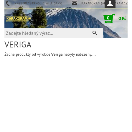
+421 907 849 453 (I WHATSAPP)
KARAKORAM@KARAKORAM.CZ
0
0 Kč
VERIGA
Žádné produkty od výrobce
Veriga
nebyly nalezeny....