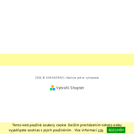
2026 © KARAKORAM, všechna práva vyhrazena
Vytvořil Shoptet
Tento web používá soubory cookie. Dalším procházením tohoto webu
vyjadřujete souhlas s jejich používáním.. Více informací
zde
.
ROZUMÍM