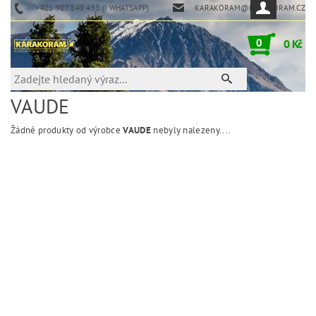
+421 907 849 453 (I WHATSAPP)
KARAKORAM@KARAKORAM.CZ
0
0 Kč
VAUDE
Žádné produkty od výrobce
VAUDE
nebyly nalezeny....