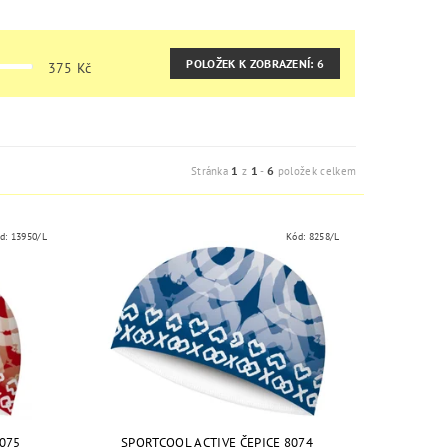
POLOŽEK K ZOBRAZENÍ:
6
375
Kč
1
1
6
Stránka
z
-
položek celkem
d:
13950/L
Kód:
8258/L
075
SPORTCOOL ACTIVE ČEPICE 8074