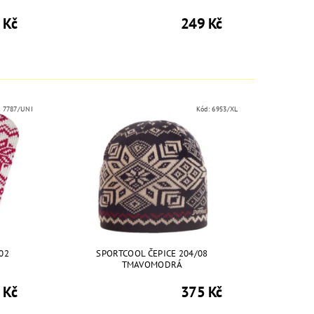
 Kč
249 Kč
:
7787/UNI
Kód:
6953/XL
02
SPORTCOOL ČEPICE 204/08
TMAVOMODRÁ
 Kč
375 Kč