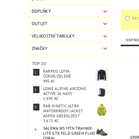
DOPLŇKY
NA 
OUTLET
VELIKOSTNÍ TABULKY
NEJPRO
ZNAČKY
TOP 10
KARPOS LOMA
ČERNÉ/ZELENÉ
995 Kč
LOWE ALPINE AIRZONE
ACTIVE 26 NAVY
1 895 Kč
RAB KINETIC ULTRA
WATERPROOF JACKET
ASPEN GREEN/ZEST
3 675 Kč
SALEWA WS MTN TRAINER
LITE GTX FELD GREEN FLUO
SPOR
CORAL