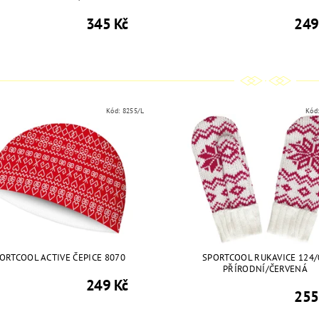
345 Kč
249
Kód:
8255/L
Kód
ORTCOOL ACTIVE ČEPICE 8070
SPORTCOOL RUKAVICE 124/
PŘÍRODNÍ/ČERVENÁ
249 Kč
255