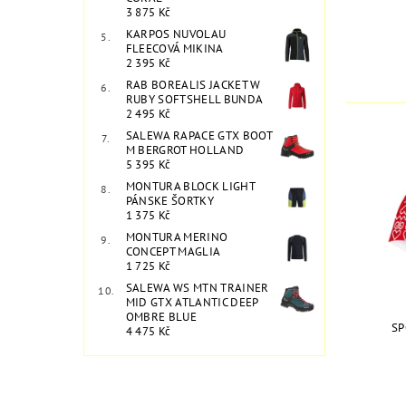
3 875 Kč
KARPOS NUVOLAU
FLEECOVÁ MIKINA
2 395 Kč
RAB BOREALIS JACKET W
RUBY SOFTSHELL BUNDA
2 495 Kč
SALEWA RAPACE GTX BOOT
M BERGROT HOLLAND
5 395 Kč
MONTURA BLOCK LIGHT
PÁNSKE ŠORTKY
1 375 Kč
MONTURA MERINO
CONCEPT MAGLIA
1 725 Kč
SALEWA WS MTN TRAINER
MID GTX ATLANTIC DEEP
OMBRE BLUE
SP
4 475 Kč