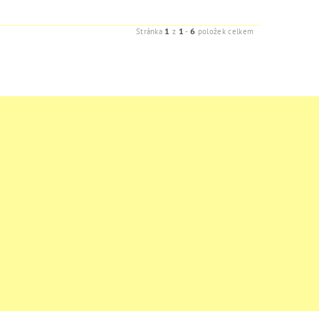
1
1
6
Stránka
z
-
položek celkem