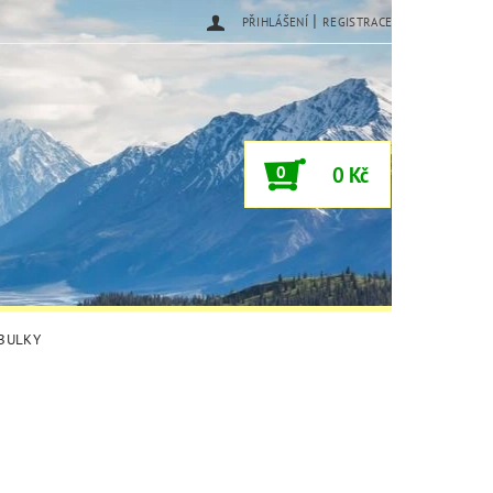
|
PŘIHLÁŠENÍ
REGISTRACE
0
0 Kč
ABULKY