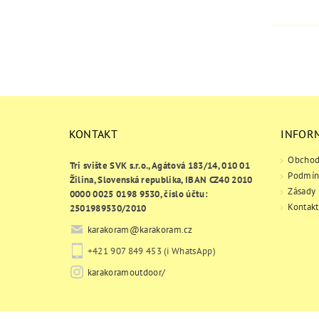
KONTAKT
INFOR
Obchod
Tri svište SVK s.r.o., Agátová 183/14, 010 01
Podmín
Žilina, Slovenská republika, IBAN CZ40 2010
Zásady 
0000 0025 0198 9530, číslo účtu:
Kontakt
2501989530/2010
karakoram
@
karakoram.cz
+421 907 849 453 (i WhatsApp)
karakoramoutdoor/