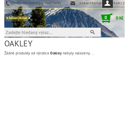
+421 907 849 453 (I WHATSAPP)
KARAKORAM@KARAKORAM.CZ
0
0 Kč
OAKLEY
Žádné produkty od výrobce
Oakley
nebyly nalezeny....