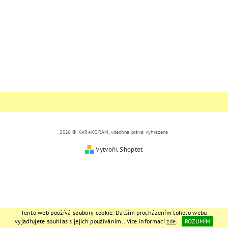
2026 © KARAKORAM, všechna práva vyhrazena
Vytvořil Shoptet
Tento web používá soubory cookie. Dalším procházením tohoto webu
vyjadřujete souhlas s jejich používáním.. Více informací
zde
.
ROZUMÍM