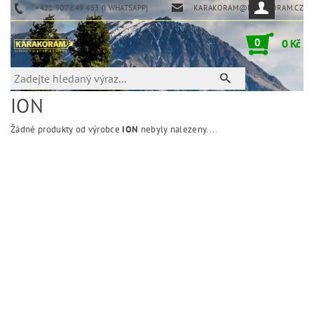
+421 907 849 453 (I WHATSAPP)
KARAKORAM@KARAKORAM.CZ
0
0 Kč
ION
Žádné produkty od výrobce
ION
nebyly nalezeny....