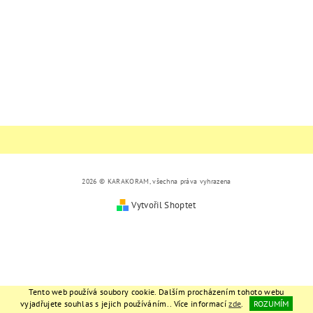
2026 © KARAKORAM, všechna práva vyhrazena
Vytvořil Shoptet
Tento web používá soubory cookie. Dalším procházením tohoto webu
vyjadřujete souhlas s jejich používáním.. Více informací
zde
.
ROZUMÍM