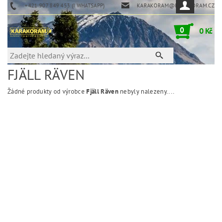
+421 907 849 453 (I WHATSAPP)
KARAKORAM@KARAKORAM.CZ
0
0 Kč
FJÄLL RÄVEN
Žádné produkty od výrobce
Fjäll Räven
nebyly nalezeny....