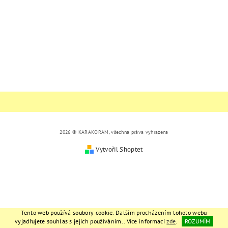
2026 © KARAKORAM, všechna práva vyhrazena
Vytvořil Shoptet
Tento web používá soubory cookie. Dalším procházením tohoto webu
vyjadřujete souhlas s jejich používáním.. Více informací
zde
.
ROZUMÍM