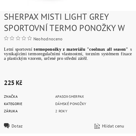
SHERPAX MISTI LIGHT GREY
SPORTOVNÍ TERMO PONOŽKY W
Neohodnoceno
Letní
sportovní
termoponožky
z
materiálu
"
coolmax
all
season
"
s
vynikajícími
termoregulačními
vlastnostmi
,
torzním
systémem
fixace
a
plastickým
vzorem
, určené
pro střední
zátěž
.
225 Kč
ZNAČKA
APASOX-SHERPAX
KATEGORIE
DÁMSKÉ PONOŽKY
ZÁRUKA
2 ROKY
Dotaz
Hlídat cenu