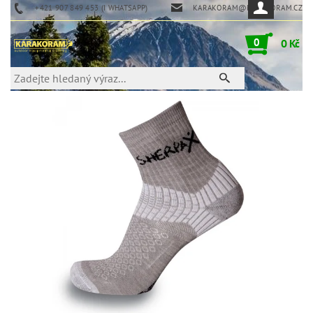
+421 907 849 453 (I WHATSAPP)
KARAKORAM@KARAKORAM.CZ
0
0 Kč