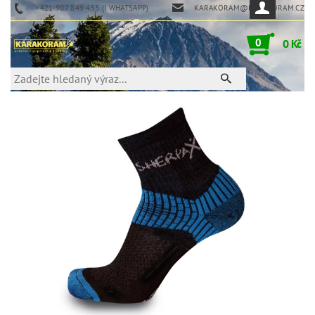
+421 907 849 453 (I WHATSAPP)
KARAKORAM@KARAKORAM.CZ
0
0 Kč