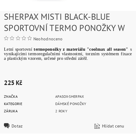
SHERPAX MISTI BLACK-BLUE
SPORTOVNÍ TERMO PONOŽKY W
Neohodnoceno
Letní
sportovní
termoponožky
z
materiálu
"
coolmax
all
season
"
s
vynikajícími
termoregulačními
vlastnostmi
,
torzním
systémem
fixace
a
plastickým
vzorem
, určené
pro střední
zátěž
.
225 Kč
ZNAČKA
APASOX-SHERPAX
KATEGORIE
DÁMSKÉ PONOŽKY
ZÁRUKA
2 ROKY
Dotaz
Hlídat cenu