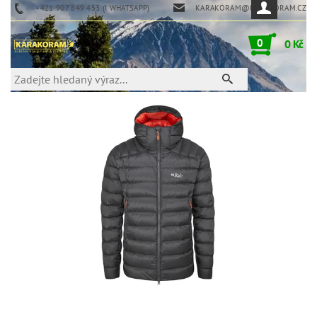
+421 907 849 453 (I WHATSAPP)
KARAKORAM@KARAKORAM.CZ
0
0 Kč