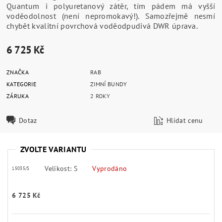
Quantum i polyuretanový zátěr, tím pádem má vyšší
voděodolnost (není nepromokavý!). Samozřejmě nesmí
chybět kvalitní povrchová voděodpudivá DWR úprava.
6 725 Kč
ZNAČKA
RAB
KATEGORIE
ZIMNÍ BUNDY
ZÁRUKA
2 ROKY
Dotaz
Hlídat cenu
ZVOLTE VARIANTU
Velikost: S
Vyprodáno
15035/S
6 725 Kč