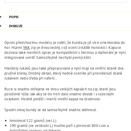
POPIS
DISKUZE
Oproti předchozímu modelu je vidět, že bunda je již více orientována do
hor. Hlavní
YKK
zip je dvoucestný, což ocení zvláště horolezci. Kapuce
doznala také menších úprav, je kompatibilní s helmou a stahování je nyní
integrované uvnitř. Samozřejmě nechybí pevný kšilt.
Manžety rukávů jsou také přepracované a nyní mají na vnitřní straně dva
pružné klínky. Drobný detail, který hodně oceníte při provléknutí dlaně
rukávem nebo třeba při vaření…
Ruce si snadno ohřejete ve dvou velkých kapsách na zip, které jsou
položené výše, tak aby se do nich dalo snadno dostat i s lezeckým
úvazkem. Hodně potěší i menší vnitřní kapsa na drobnosti.
Spodní okraj bundy se dá samozřejmě snadno stáhnout.
hmotnost 522 gramů (vel.L)
190 gramů (ve velikosti L) husího peří s plnivostí 800 cuin a
hydrofobní úpravou od Nikwax