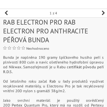
1
z 4
RAB ELECTRON PRO RAB
ELECTRON PRO ANTHRACITE
PÉŘOVÁ BUNDA
Neohodnoceno
Bunda je naplněna 190 gramy špičkového husího peří s
plnivostí 800 cuin a navíc ošetřeného hydrofobní úpravou
od Nikwax. Samozřejmostí je u Rabu
certifikát původu peří
R.D.S.
Od letošního roku začal
Rab
u řady produktů využívat
recyklované materiály, u Electronu Pro je tak recyklovaný
vnitřní 20D nylon s gramáží 38g/m2.
Jako svrchní materiál je použitý osvědčený
20D
Pertex
Quantum Pro, který má na rozdíl od Pertexu