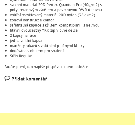
svrchní materiál 20D Pertex Quantum Pro (40g/m2) s
polyuretanovým zátěrem a povrchovou DWR úpravou
vnitřní recyklovaný materiál 20D nylon (38 g/m2)
zónová konstrukce komor
seříditelná kapuce s kšiltem kompatibilní i s helmou
hlavní dvoucestný YKK zip v plné délce
2 kapsy na ruce
jedna vnitřní kapsa
manžety rukávů s vnitřními pružnými klínky
dodáváno s obalem pro sbalení
Střih Regular
Buďte první, kdo napíše příspěvek k této položce.
Přidat komentář