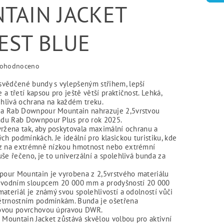
TAIN JACKET
EST BLUE
ohodnoceno
vědčené bundy s vylepšeným střihem, lepší
a třetí kapsou pro ještě větší praktičnost. Lehká,
ehlivá ochrana na každém treku.
a Rab Downpour Mountain nahrazuje 2,5vrstvou
du Rab Downpour Plus pro rok 2025.
vržena tak, aby poskytovala maximální ochranu a
ch podmínkách. Je ideální pro klasickou turistiku, kde
az na extrémně nízkou hmotnost nebo extrémní
še řečeno, je to univerzální a spolehlivá bunda za
our Mountain je vyrobena z 2,5vrstvého materiálu
s vodním sloupcem 20 000 mm a prodyšností 20 000
ateriál je známý svou spolehlivostí a odolností vůči
ětrnostním podmínkám. Bunda je ošetřena
ovou povrchovou úpravou DWR.
ountain Jacket zůstává skvělou volbou pro aktivní