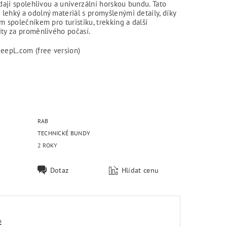
edají spolehlivou a univerzální horskou bundu. Tato
lehký a odolný materiál s promyšlenými detaily, díky
m společníkem pro turistiku, trekking a další
ity za proměnlivého počasí.
DeepL.com (free version)
RAB
TECHNICKÉ BUNDY
2 ROKY
Dotaz
Hlídat cenu
č