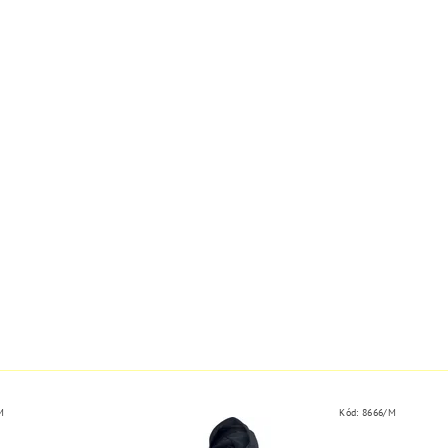
M
Kód:
8666/M