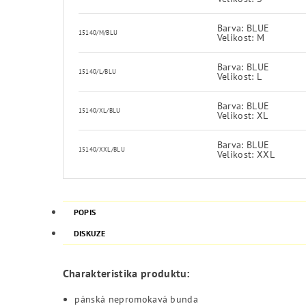
Barva: BLUE
15140/M/BLU
Velikost: M
Barva: BLUE
15140/L/BLU
Velikost: L
Barva: BLUE
15140/XL/BLU
Velikost: XL
Barva: BLUE
15140/XXL/BLU
Velikost: XXL
POPIS
DISKUZE
Charakteristika produktu:
pánská nepromokavá bunda