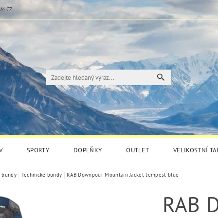
M.CZ
V
SPORTY
DOPLŇKY
OUTLET
VELIKOSTNÍ T
í bundy
Technické bundy
RAB Downpour Mountain Jacket tempest blue
RAB 