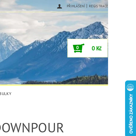
|
PŘIHLÁŠENÍ
REGISTRACE
0
0 Kč
ABULKY
DOWNPOUR