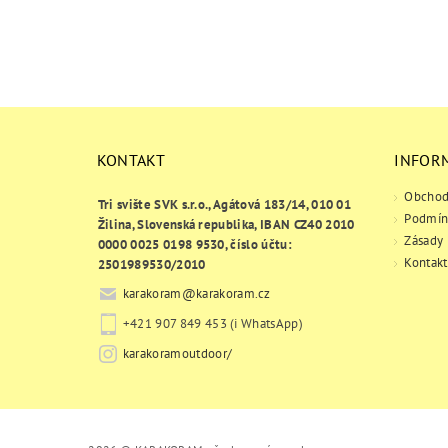
KONTAKT
INFOR
Obchod
Tri svište SVK s.r.o., Agátová 183/14, 010 01
Podmín
Žilina, Slovenská republika, IBAN CZ40 2010
Zásady 
0000 0025 0198 9530, číslo účtu:
Kontakt
2501989530/2010
karakoram
@
karakoram.cz
+421 907 849 453 (i WhatsApp)
karakoramoutdoor/