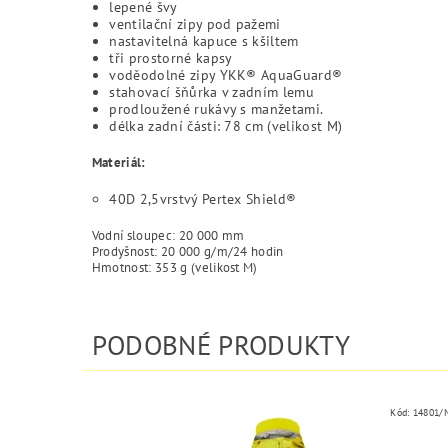
lepené švy
ventilační zipy pod pažemi
nastavitelná kapuce s kšiltem
tři prostorné kapsy
voděodolné zipy YKK® AquaGuard®
stahovací šňůrka v zadním lemu
prodloužené rukávy s manžetami.
délka zadní části: 78 cm (velikost M)
Materiál:
40D 2,5vrstvý Pertex Shield®
Vodní sloupec: 20 000 mm
Prodyšnost: 20 000 g/m/24 hodin
Hmotnost: 353 g (velikost M)
PODOBNÉ PRODUKTY
Kód:
14801/