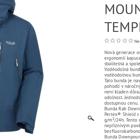
MOUN
TEMP
Ne
Nová generace os
ergonomií kapuce 
sbalitelná a spol
Voděodolná bund
voděodolnou bun
Tato bunda je na
pohodlí v náročný
není kladen důr
odolnost. Jednodu
dostupnou cenu.
Bunda Rab Downp
Pertex® Shield 
g/m²/24h. Tento m
nepříznivým pov
bezfluorokarbon
Bunda Downpour M