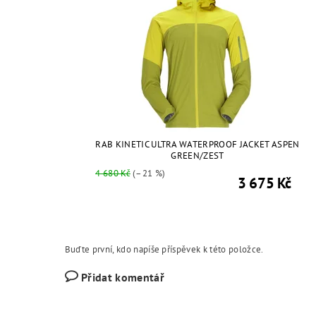
RAB KINETIC ULTRA WATERPROOF JACKET ASPEN
GREEN/ZEST
4 680 Kč
(–21 %)
3 675 Kč
Buďte první, kdo napíše příspěvek k této položce.
Přidat komentář