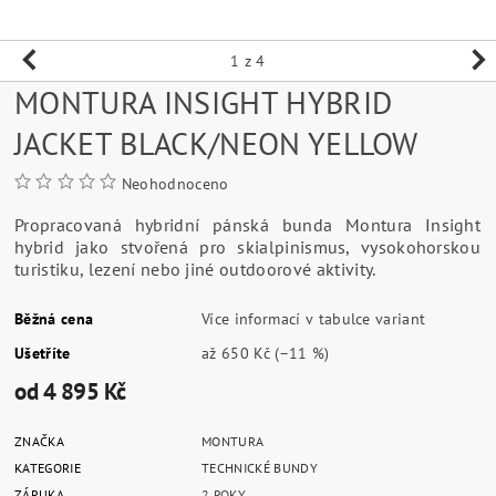
1
z 4
MONTURA INSIGHT HYBRID
JACKET BLACK/NEON YELLOW
Neohodnoceno
Propracovaná hybridní pánská bunda Montura Insight
hybrid jako stvořená pro skialpinismus, vysokohorskou
turistiku, lezení nebo jiné outdoorové aktivity.
Běžná cena
Více informací v tabulce variant
Ušetříte
až
650 Kč
(–11 %)
od 4 895 Kč
ZNAČKA
MONTURA
KATEGORIE
TECHNICKÉ BUNDY
ZÁRUKA
2 ROKY