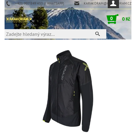
+421 907 849 453 (I WHATSAPP)
KARAKORAM@KARAKORAM.CZ
0
0 Kč