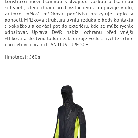
konstrukcí mezi tkaninou s dvojitou vazbou a tkaninou
softshell, která chrání před vzduchem a odpuzuje vodu,
zatímco měkká mřížková podšívka poskytuje teplo a
pohodlí. Mřížková struktura uvnitř redukuje body kontaktu
s pokožkou a odvádí pot do exteriéru, kde se může rychle
odpařovat. Úprava DWR nabízí ochranu před vnější
vlhkostí a deštěm: látka neabsorbuje vodu a rychle schne
i po četných praních. ANTIUV: UPF 50+.
Hmotnost: 360g