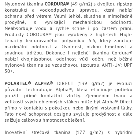
Nylonová tkanina
CORDURA®
(49 g/m2) s dvojitou ripstop
konstrukcí a vodoodpudivou úpravou, která nabízí
ochranu před větrem. Velmi lehké, skladné a mimořádně
prodyšné, s vynikající mechanickou odolností.
Neabsorbuje vodu a rychle schne i po častém praní.
Produkty CORDURA® jsou vyrobeny z high-tech High-
Tenacity texturovaného polyamidu 6.6, který zaručuje
maximální odolnost a životnost, nízkou hmotnost a
snadnou údržbu. Dokonce i nejlehčí tkanina Cordura®
nabízí dvojnásobnou odolnost vůči oděru než běžná
nylonová tkanina se vzduchovou texturou. ANTI-UV: UPF
50+.
POLARTEC® ALPHA®
DIRECT (139 g/m2) je evolucí
původní technologie Alpha®, která eliminuje potřebu
použití přímé kontaktní vložky. Zjemněním tvaru a
velikosti svých objemných vláken může být Alpha® Direct
přímo v kontaktu s pokožkou nebo jinými vrstvami látky.
Tato nová schopnost designu zvyšuje prodyšnost a dále
snižuje celkovou hmotnost oblečení.
Inovativní strečová tkanina (177 g/m2) s hybridní