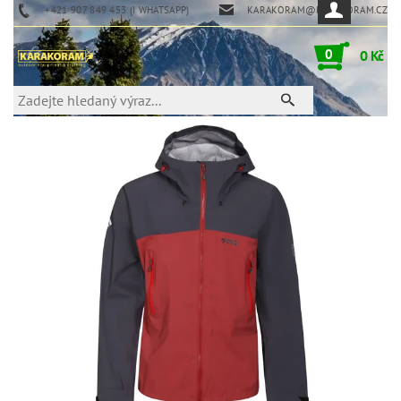
+421 907 849 453 (I WHATSAPP)
KARAKORAM@KARAKORAM.CZ
0
0 Kč