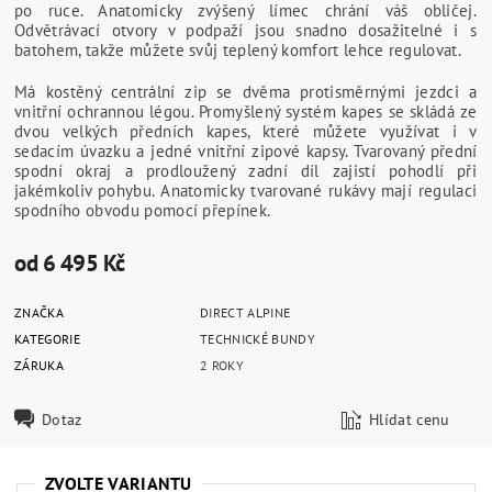
po ruce. Anatomicky zvýšený límec chrání váš obličej.
Odvětrávací otvory v podpaží jsou snadno dosažitelné i s
batohem, takže můžete svůj teplený komfort lehce regulovat.
Má kostěný centrální zip se dvěma protisměrnými jezdci a
vnitřní ochrannou légou. Promyšlený systém kapes se skládá ze
dvou velkých předních kapes, které můžete využívat i v
sedacím úvazku a jedné vnitřní zipové kapsy. Tvarovaný přední
spodní okraj a prodloužený zadní díl zajistí pohodlí při
jakémkoliv pohybu. Anatomicky tvarované rukávy mají regulaci
spodního obvodu pomocí přepínek.
od 6 495 Kč
ZNAČKA
DIRECT ALPINE
KATEGORIE
TECHNICKÉ BUNDY
ZÁRUKA
2 ROKY
Dotaz
Hlídat cenu
ZVOLTE VARIANTU