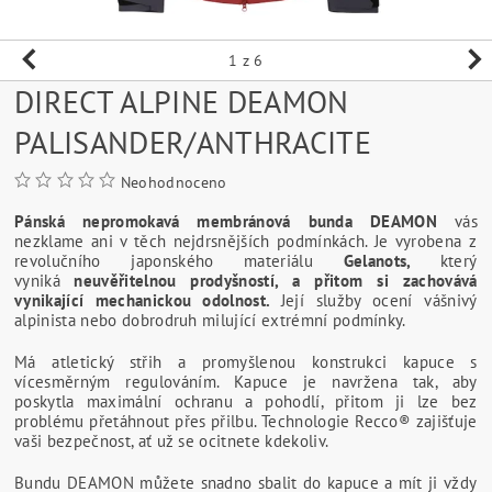
1
z 6
DIRECT ALPINE DEAMON
PALISANDER/ANTHRACITE
Neohodnoceno
Pánská nepromokavá membránová bunda DEAMON
vás
nezklame ani v těch nejdrsnějších podmínkách. Je vyrobena z
revolučního japonského materiálu
Gelanots,
který
vyniká
neuvěřitelnou prodyšností, a přitom si zachovává
vynikající mechanickou odolnost.
Její služby ocení vášnivý
alpinista nebo dobrodruh milující extrémní podmínky.
Má atletický střih a promyšlenou konstrukci kapuce s
vícesměrným regulováním. Kapuce je navržena tak, aby
poskytla maximální ochranu a pohodlí, přitom ji lze bez
problému přetáhnout přes přilbu. Technologie Recco® zajišťuje
vaši bezpečnost, ať už se ocitnete kdekoliv.
Bundu DEAMON můžete snadno sbalit do kapuce a mít ji vždy