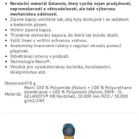
Revoluční materiál Gelanots, který vyniká nejen prodyšností,
nepromokavostí a větruodolností, ale také výbornou
mechanickou odolností.
Zipové kapsy umístěné tak, aby byly dostupné i se sedákem
a bederním pásem.
Vnitřní zipová kapsa.
Třísměrné stahování kapuce, do které lze bundu sbalit.
Vyšší límec s vnitřní ochranou vrstvou.
Anatomicky tvarované rukávy s regulací obvodu pomocí
přepínek.
Odvětrávací otvory v podpaží.
Technologie Recco®.
Vhodná pro vysokohorskou turistiku, horolezectví,
skialpinismus atd.
Hmotnost
470 g
Main: 100 % Polyamide (Nylon) + 100 % Polyurethane
(membrane) + 100 % Polyamide (Nylon), DWR - 3L
Materiál
GELANOTS® HB Hardshell, 20.000 mm H2O / 30.000
g/m2/24H