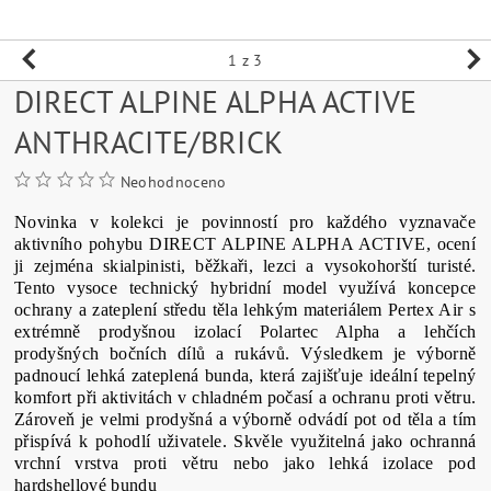
1
z 3
DIRECT ALPINE ALPHA ACTIVE
ANTHRACITE/BRICK
Neohodnoceno
Novinka v kolekci je povinností pro každého vyznavače
aktivního pohybu DIRECT ALPINE ALPHA ACTIVE, ocení
ji zejména skialpinisti, běžkaři, lezci a vysokohorští turisté.
Tento vysoce technický hybridní model využívá koncepce
ochrany a zateplení středu těla lehkým materiálem Pertex Air s
extrémně prodyšnou izolací Polartec Alpha a lehčích
prodyšných bočních dílů a rukávů. Výsledkem je výborně
padnoucí lehká zateplená bunda, která zajišťuje ideální tepelný
komfort při aktivitách v chladném počasí a ochranu proti větru.
Zároveň je velmi prodyšná a výborně odvádí pot od těla a tím
přispívá k pohodlí uživatele. Skvěle využitelná jako ochranná
vrchní vrstva proti větru nebo jako lehká izolace pod
hardshellové bundu