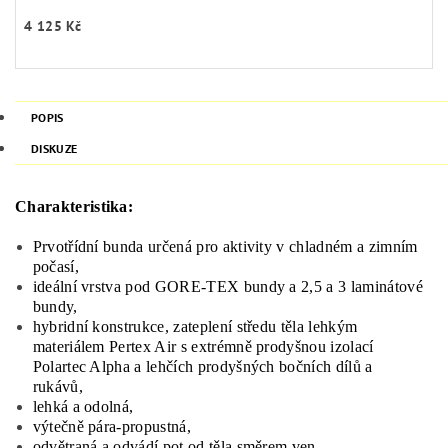
4 125 Kč
POPIS
DISKUZE
Charakteristika:
Prvotřídní bunda určená pro aktivity v chladném a zimním
počasí,
ideální vrstva pod GORE-TEX bundy a 2,5 a 3 laminátové
bundy,
hybridní konstrukce, zateplení středu těla lehkým
materiálem Pertex Air s extrémně prodyšnou izolací
Polartec Alpha a lehčích prodyšných bočních dílů a
rukávů,
lehká a odolná,
výtečně pára-propustná,
odvětraná a odvádí pot od těla směrem ven,