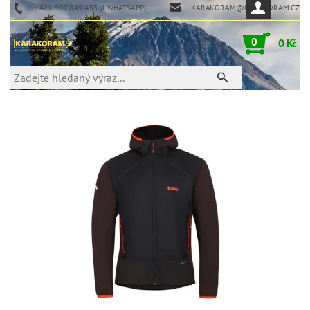
+421 907 849 453 (I WHATSAPP)
KARAKORAM@KARAKORAM.CZ
0
0 Kč