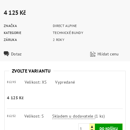
4 125 Kč
ZNAČKA
DIRECT ALPINE
KATEGORIE
TECHNICKÉ BUNDY
ZÁRUKA
2 ROKY
Dotaz
Hlídat cenu
ZVOLTE VARIANTU
Velikost: XS
Vypredané
812/XS
4 125 Kč
Velikost: S
Skladem u dodavatele
(1 ks)
812/S2