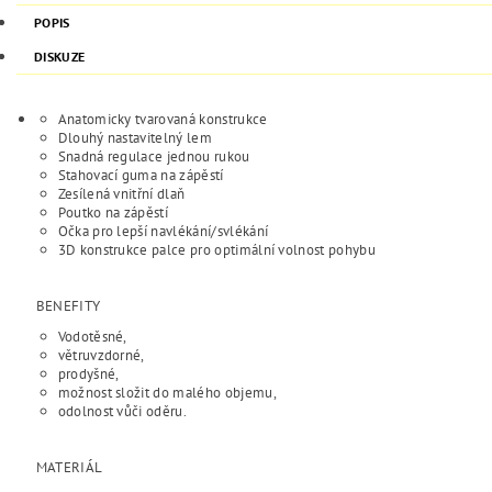
POPIS
DISKUZE
Anatomicky tvarovaná konstrukce
Dlouhý nastavitelný lem
Snadná regulace jednou rukou
Stahovací guma na zápěstí
Zesílená vnitřní dlaň
Poutko na zápěstí
Očka pro lepší navlékání/svlékání
3D konstrukce palce pro optimální volnost pohybu
BENEFITY
Vodotěsné,
větruvzdorné,
prodyšné,
možnost složit do malého objemu,
odolnost vůči oděru.
MATERIÁL