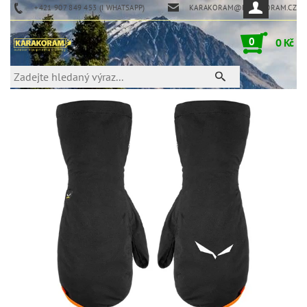
+421 907 849 453 (I WHATSAPP)
KARAKORAM@KARAKORAM.CZ
0
0 Kč