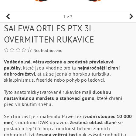
1
z 2
SALEWA ORTLES PTX 3L
OVERMITTEN RUKAVICE
Neohodnoceno
Voděodolné, větruvzdorné a prodyšné převlekové
palčáky
, které jsou vhodné pro ta
nejnáročnější zimní
dobrodružství
, ať už se jedná o horskou turistiku,
skialpinismus, freeride nebo pohyb po ledovci.
Tyto anatomicky tvarované rukavice maji
dlouhou
nastavitelnou manžetu a stahovací gumu
, které chrání
před vniknutím sněhu.
Svrchní část je z materiálu Powertex (
vodní sloupec 10 000
mm
) s odolnou DWR úpravou.
Zesílená oblast dlan
ě se
postará o lepší úchop a odolnost během zimních
dobrodružství,
česaná vnitřní část
pak zvýšuje pohodlí a