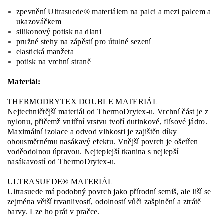
zpevnění Ultrasuede® materiálem na palci a mezi palcem a
ukazováčkem
silikonový potisk na dlani
pružné stehy na zápěstí pro útulné sezení
elastická manžeta
potisk na vrchní straně
Materiál:
THERMODRYTEX DOUBLE MATERIÁL
Nejtechničtější materiál od ThermoDrytex-u. Vrchní část je z
nylonu, přičemž vnitřní vrstvu tvoří dutinkové, flísové jádro.
Maximální izolace a odvod vlhkosti je zajištěn díky
obousměrnému nasákavý efektu. Vnější povrch je ošetřen
voděodolnou úpravou. Nejteplejší tkanina s nejlepší
nasákavostí od ThermoDrytex-u.
ULTRASUEDE® MATERIÁL
Ultrasuede má podobný povrch jako přírodní semiš, ale liší se
zejména větší trvanlivostí, odolností vůči zašpinění a ztrátě
barvy. Lze ho prát v pračce.