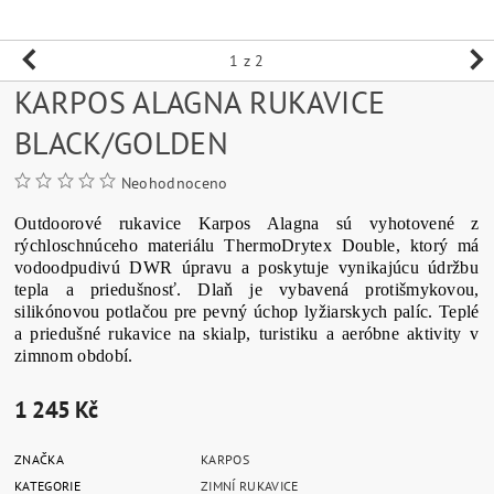
1
z 2
KARPOS ALAGNA RUKAVICE
BLACK/GOLDEN
Neohodnoceno
Outdoorové rukavice Karpos Alagna sú vyhotovené z
rýchloschnúceho materiálu ThermoDrytex Double, ktorý má
vodoodpudivú DWR úpravu a poskytuje vynikajúcu údržbu
tepla a priedušnosť. Dlaň je vybavená protišmykovou,
silikónovou potlačou pre pevný úchop lyžiarskych palíc. Teplé
a priedušné rukavice na skialp, turistiku a aeróbne aktivity v
zimnom období.
1 245 Kč
ZNAČKA
KARPOS
KATEGORIE
ZIMNÍ RUKAVICE