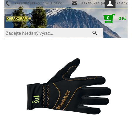
+421 907 849 453 (I WHATSAPP)
KARAKORAM@KARAKORAM.CZ
0
0 Kč