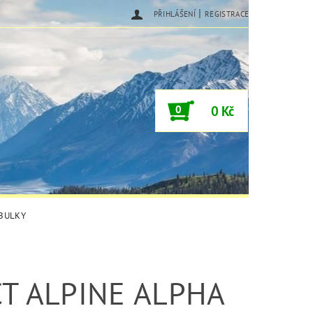
|
PŘIHLÁŠENÍ
REGISTRACE
0
0 Kč
ABULKY
CT ALPINE ALPHA