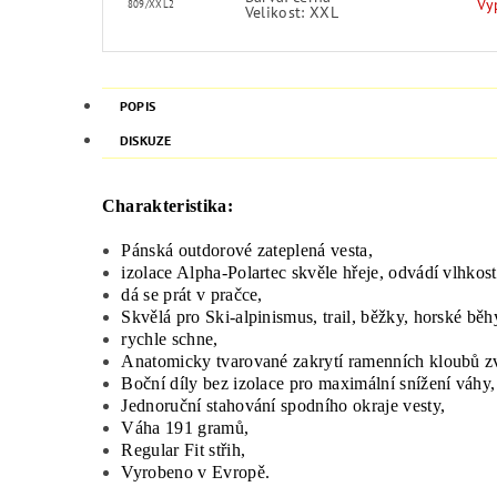
Vy
809/XXL2
Velikost: XXL
POPIS
DISKUZE
Charakteristika:
Pánská outdorové zateplená vesta,
izolace Alpha-Polartec skvěle hřeje, odvádí vlhkost
dá se prát v pračce,
Skvělá pro Ski-alpinismus, trail, běžky, horské běh
rychle schne,
Anatomicky tvarované zakrytí ramenních kloubů zv
Boční díly bez izolace pro maximální snížení váhy,
Jednoruční stahování spodního okraje vesty,
Váha 191 gramů,
Regular Fit střih,
Vyrobeno v Evropě.