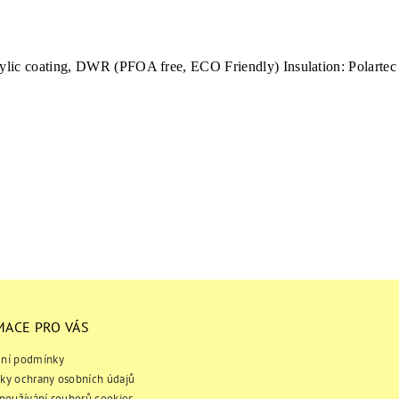
ylic coating, DWR (PFOA free, ECO Friendly) Insulation: Polart
MACE PRO VÁS
ní podmínky
ky ochrany osobních údajů
používání souborů cookies