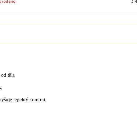
prodáno
3 
 od těla
y,
yšuje tepelný komfort,