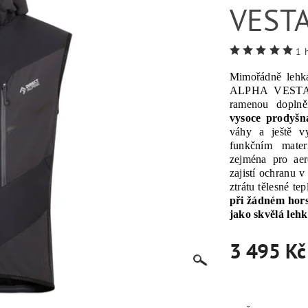
VEST
1 
Mimořádně lehk
ALPHA VESTA. V
ramenou dopln
vysoce prodyšná
váhy a ještě v
funkčním mater
zejména pro aer
zajistí ochranu 
ztrátu tělesné tep
při žádném hors
jako skvělá leh
3 495 Kč