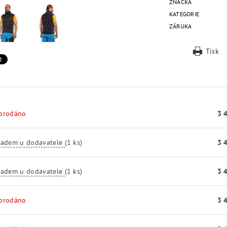
ZNAČKA
KATEGORIE
ZÁRUKA
Tisk
prodáno
3 
ladem u dodavatele
(1 ks)
3 
ladem u dodavatele
(1 ks)
3 
prodáno
3 