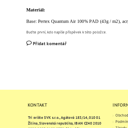
Materiál:
Base: Pertex Quantum Air 100% PAD (43g / m2), acr
Buďte první, kdo napíše příspěvek k této položce.
Přidat komentář
KONTAKT
INFOR
Obchod
Tri svište SVK s.r.o., Agátová 183/14, 010 01
Podmín
Žilina, Slovenská republika, IBAN CZ40 2010
Zásady 