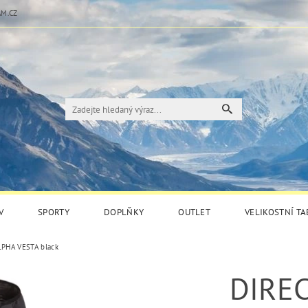
M.CZ
V
SPORTY
DOPLŇKY
OUTLET
VELIKOSTNÍ T
LPHA VESTA black
DIRE