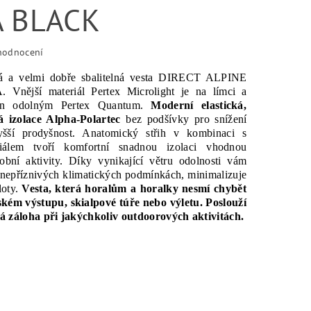
A BLACK
hodnocení
á a velmi dobře sbalitelná vesta DIRECT ALPINE
nější materiál Pertex Microlight je na límci a
ěn odolným Pertex Quantum.
Moderní elastická,
 izolace Alpha-Polartec
bez podšívky pro snížení
yšší prodyšnost. Anatomický střih v kombinaci s
iálem tvoří komfortní snadnou izolaci vhodnou
obní aktivity. Díky vynikající větru odolnosti vám
v nepříznivých klimatických podmínkách, minimalizuje
loty.
Vesta, která horalům a horalky nesmí chybět
kém výstupu, skialpové túře nebo výletu. Poslouží
ká záloha při jakýchkoliv outdoorových aktivitách.