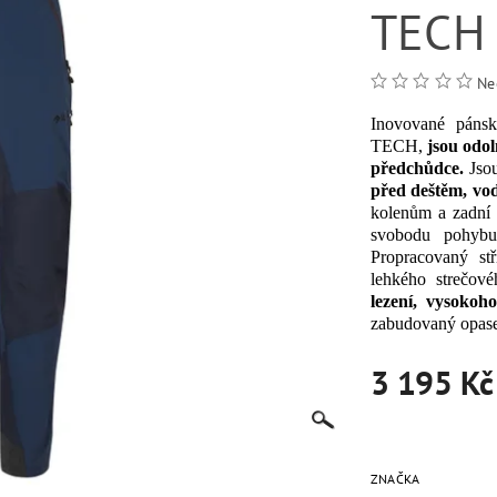
TECH
Ne
Inovované
pánsk
TECH
,
jsou odol
předchůdce
.
Jso
před deštěm
,
vo
kolenům
a
zadní 
svobodu
pohybu
Propracovaný
stř
lehkého
strečové
lezení,
vysokoho
zabudovaný
opas
3 195 Kč
ZNAČKA