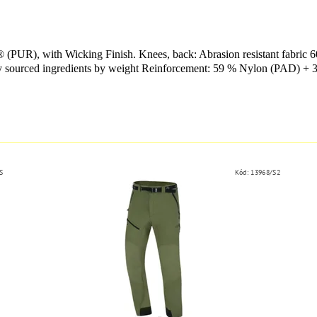
® (PUR), with Wicking Finish. Knees, back: Abrasion resistant fab
y sourced ingredients by weight Reinforcement: 59 % Nylon (PAD) +
S
Kód:
13968/S2