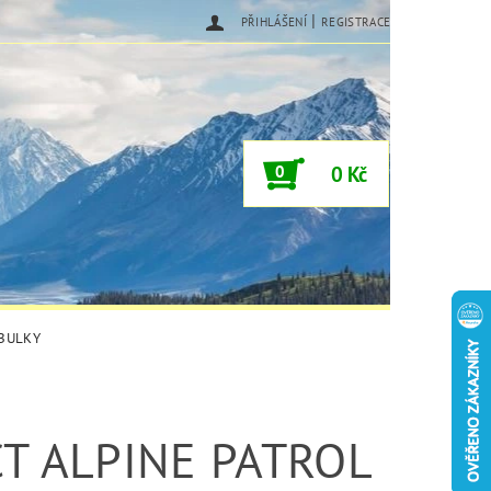
|
PŘIHLÁŠENÍ
REGISTRACE
0
0 Kč
ABULKY
T ALPINE PATROL