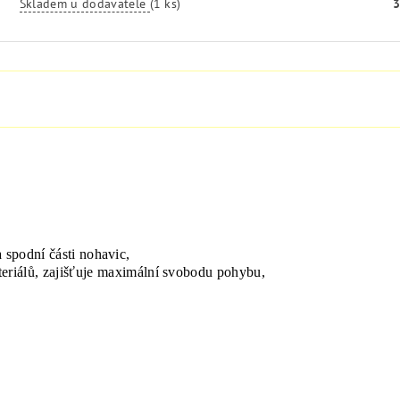
Skladem u dodavatele
(1 ks)
3
a
spodní části nohavic
,
eriálů
,
zajišťuje
maximální svobodu
pohybu,