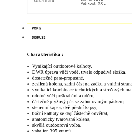
14982/XXL/BLU
Velikost: XXL
POPIS
DISKUZE
Charakteristika :
Vynikající
outdoorové
kalhoty
,
DWR
úprava
vůči vodě
,
trvale
odpudivá
složka
,
dostatečně
para-
propustné
,
zesílená kolena
, zadní část
na zadku
a
vnitřní stran
vynikající
kombinace
technických
a
strečových
mat
odolné
vůči poškrábání
a
oděru
,
částečně
pryžový
pás
se zabudovaným
páskem
,
stehenní kapsa
, dvě
přední kapsy,
boční
kalhoty
se dají
částečně
odvětrat
,
anatomicky
tvarovaná kolena
,
skvělá
outdoorová
volba,
váha
jen
395
gramů
.