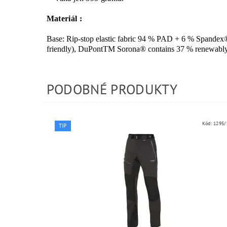
Materiál :
Base: Rip-stop elastic fabric 94 % PAD + 6 % Spandex
friendly), DuPontTM Sorona® contains 37 % renewabl
PODOBNÉ PRODUKTY
Kód:
1295/
TIP