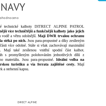
 NAVY
ohodnoceno
é
technické
kalhoty
DITRECT
ALPINE
PATROL
nější
více
techničtější
a
funkčnější
kalhoty
jako
jejich
u
vodě
a
větru
odolnější
.
Mají
DWR
trvalou ochranu
da
stéká
po
nich
.
Jsou
para-
propustné
a
díky
zesíleným
části
více
odolné
.
Stále
si
však
zachovávají
maximální
.
Mají také
zesílenou
vnitřní
spodní část
kalhot.
ih
s
promyšleným
polohováním
jednotlivých
dílů
z
ho
materiálu
.
Jsou
para-
propustné
.
Ideální volba
na
rskou
turistiku
a
via
ferrata
zajištěné cesty
.
Mají
ek
a
stehenní kapsu
.
DIRECT ALPINE