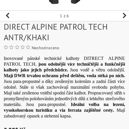
1
z 6
DIRECT ALPINE PATROL TECH
ANTR/KHAKI
Neohodnoceno
Inovované
pánské
technické
kalhoty
DITRECT
ALPINE
PATROL
TECH
,
jsou odolnější
více
techničtější
a
funkčnější
kalhoty
jako
jejich
předchůdce
.
Jsou
vodě
a
větru
odolnější
.
Mají
DWR
trvalou ochranu
před deštěm
,
voda
stéká
po
nich
.
Jsou
para-
propustné
a
díky
zesíleným
kolenům
a
zadní části
více
odolné
.
Stále
si
však
zachovávají
maximální svobodu
pohybu.
Mají také
zesílenou
vnitřní
spodní část
kalhot.
Propracovaný
střih
s
promyšleným
polohováním
jednotlivých
dílů
z
lehkého
strečového
materiálu
.
Jsou
para-
propustné
.
Ideální volba
na
lezení,
vysokohorskou
turistiku
a
via
ferrata
zajištěné cesty
.
Mají
zabudovaný
opasek
a
stehenní kapsa
.