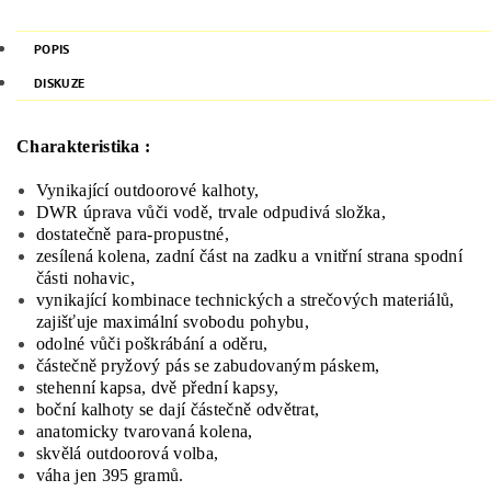
POPIS
DISKUZE
Charakteristika :
Vynikající
outdoorové
kalhoty
,
DWR
úprava
vůči vodě
,
trvale
odpudivá
složka
,
dostatečně
para-
propustné
,
zesílená kolena
, zadní část
na zadku
a
vnitřní strana
spodní
části nohavic
,
vynikající
kombinace
technických
a
strečových
materiálů
,
zajišťuje
maximální svobodu
pohybu,
odolné
vůči poškrábání
a
oděru
,
částečně
pryžový
pás
se zabudovaným
páskem
,
stehenní kapsa
, dvě
přední kapsy,
boční
kalhoty
se dají
částečně
odvětrat
,
anatomicky
tvarovaná kolena
,
skvělá
outdoorová
volba,
váha
jen
395
gramů
.