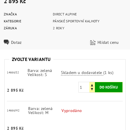
2 895 Kč
ZNAČKA
DIRECT ALPINE
KATEGORIE
PÁNSKÉ SPORTOVNÍ KALHOTY
ZÁRUKA
2 ROKY
Dotaz
Hlídat cenu
ZVOLTE VARIANTU
Barva: zelená
Skladem u dodavatele
(1 ks)
14666/S2
Velikost: S
2 895 Kč
Barva: zelená
Vyprodáno
14666/M2
Velikost: M
2 895 Kč