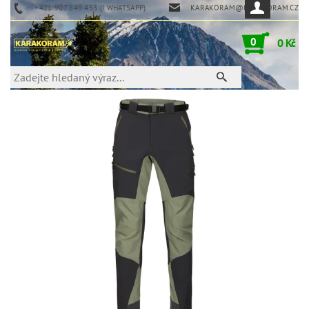
+421 907 849 453 (I WHATSAPP)
KARAKORAM@KARAKORAM.CZ
0
0 Kč