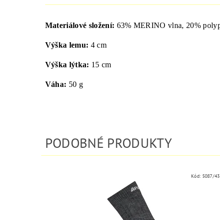
Materiálové složení:
63
%
MERINO
vlna
, 20%
poly
Výška
lemu
:
4
cm
Výška
lýtka
:
15
cm
Váha:
50
g
PODOBNÉ PRODUKTY
Kód:
5087/43