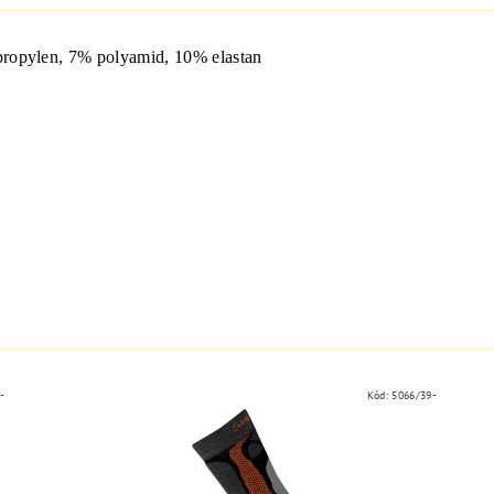
propylen,
7
%
polyamid,
10
%
elastan
-
Kód:
5066/39-