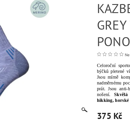
KAZB
GREY
PONO
Ne
Celoroční
sport
býčků
pletené
v
Jsou
mírně
komp
nadměrnému poc
prát
.
Jsou
anti
-b
nošení
.
Skvělá
hikking
, horské
375 Kč