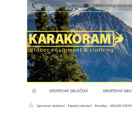
+421 907 849 453 (I WHATSAPP)
KARAKORAM@KARAKORA
SPORTOVNÍ OBLEČENÍ
SPORTOVNÍ OBU
Sportovní oblečení
Pánské oblečení
Ponožky
APASOX|SHERPA