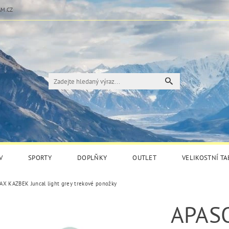
M.CZ
V
SPORTY
DOPLŇKY
OUTLET
VELIKOSTNÍ T
X KAZBEK Juncal light grey trekové ponožky
APAS