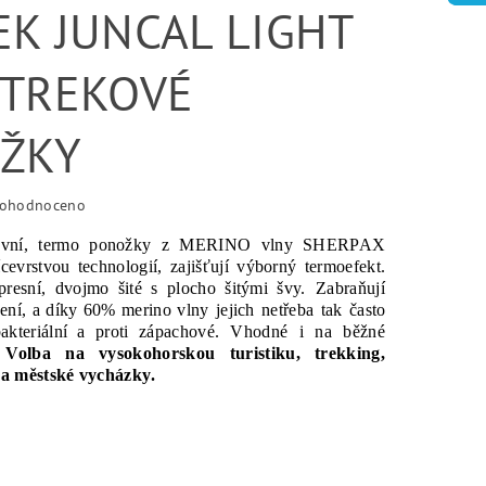
EK JUNCAL LIGHT
 TREKOVÉ
ŽKY
ohodnoceno
ovní
,
termo ponožky
z
MERINO
vlny
SHERPAX
ícevrstvou
technologií
,
zajišťují
výborný
termoefekt
.
resní
,
dvojmo
šité
s
plocho
šitými
švy.
Zabraňují
ení
,
a
díky
60
%
merino
vlny
jejich
netřeba
tak
často
akteriální
a
proti
zápachové
.
Vhodné
i na běžné
Volba
na
vysokohorskou
turistiku,
trekking,
a
městské
vycházky
.