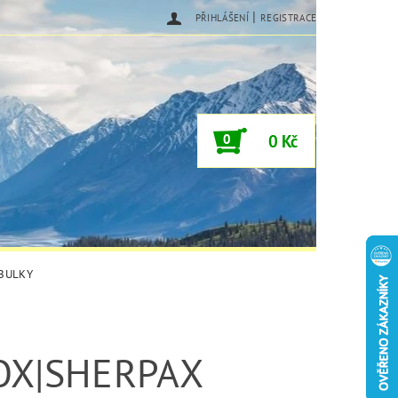
|
PŘIHLÁŠENÍ
REGISTRACE
0
0 Kč
ABULKY
OX|SHERPAX