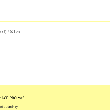
ncel)
5% Len
MACE PRO VÁS
ní podmínky