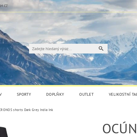
M.CZ
V
SPORTY
DOPLŇKY
OUTLET
VELIKOSTNÍ T
RONOS shorts Dark Grey India Ink
OCÚN