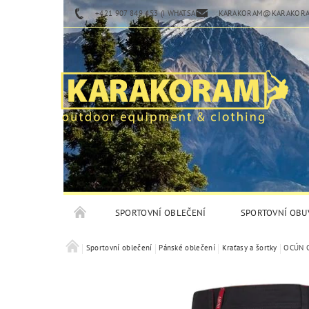
+421 907 849 453 (I WHATSAPP)
KARAKORAM@KARAKORA
SPORTOVNÍ OBLEČENÍ
SPORTOVNÍ OBU
Sportovní oblečení
Pánské oblečení
Kraťasy a šortky
OCÚN C