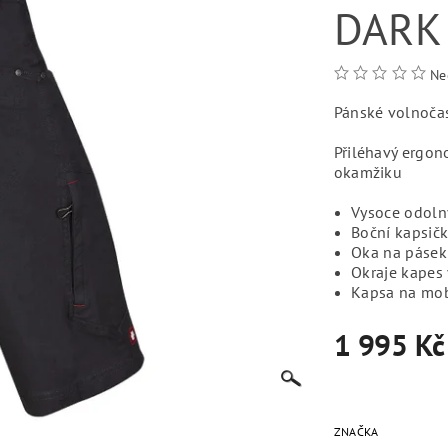
DARK 
Ne
Pánské volnoča
Přiléhavý ergo
okamžiku
Vysoce odolný
Boční kapsičk
Oka na pásek
Okraje kapes
Kapsa na mob
1 995 Kč
ZNAČKA