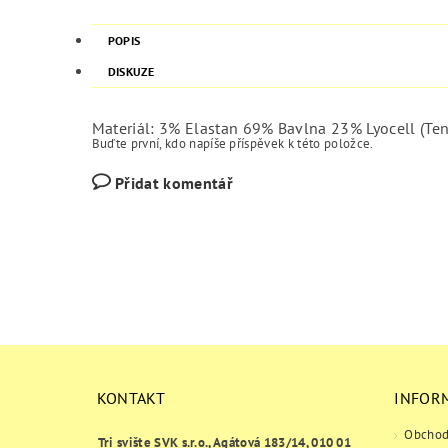
POPIS
DISKUZE
Materiál:
3% Elastan
69% Bavlna
23% Lyocell (Te
Buďte první, kdo napíše příspěvek k této položce.
Přidat komentář
KONTAKT
INFOR
Obchod
Tri svište SVK s.r.o., Agátová 183/14, 010 01