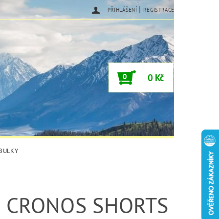
|
PŘIHLÁŠENÍ
REGISTRACE
0
0 Kč
ABULKY
 CRONOS SHORTS