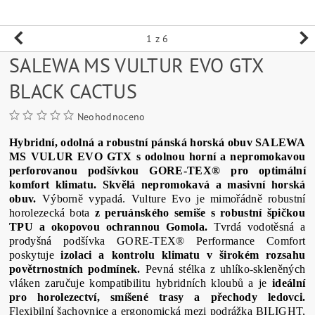
1
z 6
SALEWA MS VULTUR EVO GTX
BLACK CACTUS
Neohodnoceno
Hybridní, odolná a robustní pánská horská obuv SALEWA
MS VULUR EVO GTX s odolnou horní a nepromokavou
perforovanou podšívkou GORE-TEX® pro optimální
komfort klimatu.
Skvělá nepromokavá a masivní horská
obuv.
Výborně vypadá. Vulture Evo je mimořádně robustní
horolezecká bota
z peruánského semiše s robustní špičkou
TPU a okopovou ochrannou Gomola.
Tvrdá vodotěsná a
prodyšná podšívka GORE-TEX® Performance Comfort
poskytuje
izolaci a kontrolu klimatu v širokém rozsahu
povětrnostních podmínek.
Pevná stélka z uhlíko-skleněných
vláken zaručuje kompatibilitu hybridních kloubů a je
ideální
pro horolezectví, smíšené trasy a přechody ledovci.
Flexibilní šachovnice a ergonomická mezi podrážka BILIGHT,