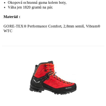
Okopová
ochranná
guma
kolem
boty
,
Váha
jen
1820
gramů
na
pár
.
Materiál :
GORE-TEX® Performance Comfort, 2,8mm semiš, Vibram®
WTC