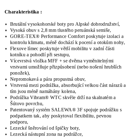
Charakteristika :
Brutální
vysokohorské
boty
pro
Alpské
dobrodružství
,
Vysoká
obuv
s
2,8
mm
tlustého
peruánská
semiše,
GORE
-
TEX®
Performance
Comfort
poskytuje
izolaci
a
kontrolu
klimatu
,
méně
dochází
k pocení
a
otokům
nohy,
Flexove
límec
poskytuje větší
mobilitu
v
zadní části
kotníku
a
pohodlí při
sestupu
,
Vícevrstvá
vložka
MFF
+
se dvěma
vyměnitelnými
vrstvami
umožňuje
přizpůsobení
(nebo
nošení
hrubších
ponožek
)
,
Nepromokavá
a
pára
propustná
obuv,
Vrstvená
mezi
podrážka,
absorbující
velkou část
nárazů a
tím
jsou méně
namáhány
kolena,
Podrážka
Vibram®
WTC
skvěle
drží
na skalnatém
a
Šútovo
povrchu
,
Patentovaný systém
SALEWA®
3F
spojuje
podrážku
s
podpatkem
tak
,
aby poskytoval
flexibilitu
,
pevnou
podporu,
Lezecké
šněrování
od
špičky
boty
,
Lezecká
nástupní
zona
na
podrážce
,