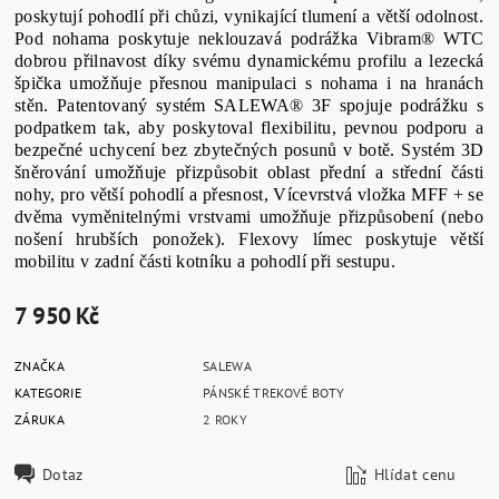
poskytují pohodlí při chůzi, vynikající tlumení a větší odolnost.
Pod nohama poskytuje neklouzavá podrážka Vibram® WTC
dobrou přilnavost díky svému dynamickému profilu a lezecká
špička umožňuje přesnou manipulaci s nohama i na hranách
stěn. Patentovaný systém SALEWA® 3F spojuje podrážku s
podpatkem tak, aby poskytoval flexibilitu, pevnou podporu a
bezpečné uchycení bez zbytečných posunů v botě. Systém 3D
šněrování umožňuje přizpůsobit oblast přední a střední části
nohy, pro větší pohodlí a přesnost, Vícevrstvá vložka MFF + se
dvěma vyměnitelnými vrstvami umožňuje přizpůsobení (nebo
nošení hrubších ponožek). Flexovy límec poskytuje větší
mobilitu v zadní části kotníku a pohodlí při sestupu.
7 950 Kč
ZNAČKA
SALEWA
KATEGORIE
PÁNSKÉ TREKOVÉ BOTY
ZÁRUKA
2 ROKY
Dotaz
Hlídat cenu