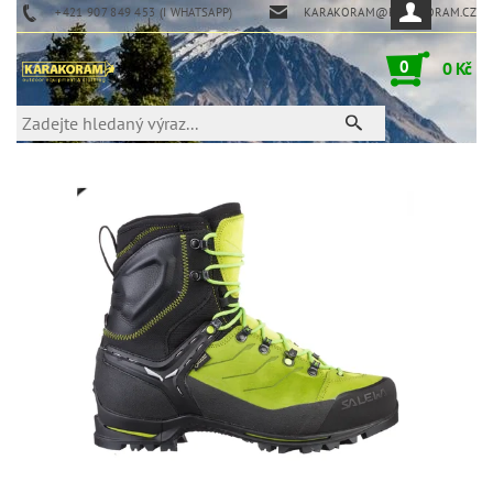
+421 907 849 453 (I WHATSAPP)
KARAKORAM@KARAKORAM.CZ
0
0 Kč