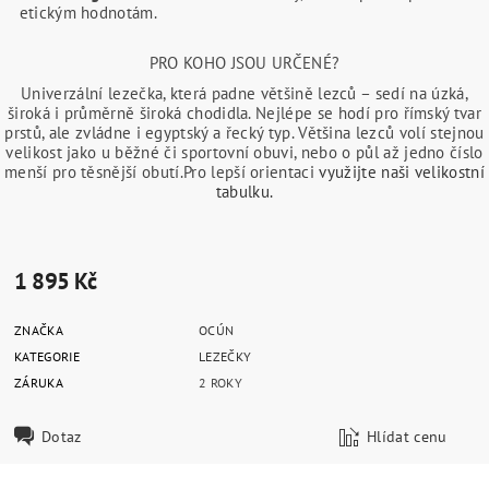
etickým hodnotám.
PRO KOHO JSOU URČENÉ?
Univerzální lezečka, která padne většině lezců – sedí na úzká,
široká i průměrně široká chodidla. Nejlépe se hodí pro římský tvar
prstů, ale zvládne i egyptský a řecký typ. Většina lezců volí stejnou
velikost jako u běžné či sportovní obuvi, nebo o půl až jedno číslo
menší pro těsnější obutí.Pro lepší orientaci
využijte naši velikostní
tabulku.
1 895 Kč
ZNAČKA
OCÚN
KATEGORIE
LEZEČKY
ZÁRUKA
2 ROKY
Dotaz
Hlídat cenu