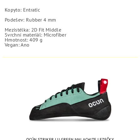
Kopyto:
Entratic
Podešev:
Rubber 4 mm
Mezistélka:
2D Fit Middle
Svrchní materiál:
Microfiber
Hmotnost:
409
g
Vegan:
Ano
OCÚN STRIKER LU GREEN MALACHITE LEZEČKY