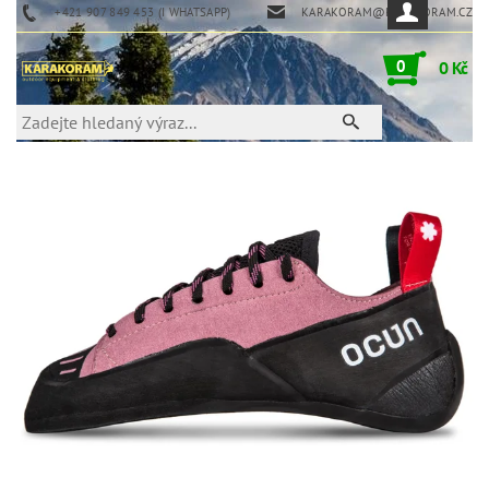
+421 907 849 453 (I WHATSAPP)
KARAKORAM@KARAKORAM.CZ
0
0 Kč