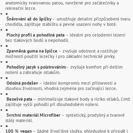
anatomicky tvarovanou patou, navržené pro začátečníky a
rekreační lezce.
●
Šněrování až do špičky
– umožňuje detailní přizpůsobení tvaru
chodidla, zajišťuje stabilitu a pevné usazení nohy v botě.
●
Plochý profil a pohodlná pata
– ideální pro celodenní lezení
bez tlakových bodů a nepohodlí.
●
Zpevněná guma na špičce
– zvyšuje odolnost a rozšiřuje
možnosti použití lezečky i pro základní technické prvky.
●
Pohodlný jazyk s polstrováním
– zvyšuje komfort při delším
nošení a zabraňuje otlakům.
●
Odolná podešev
– ideální kompromis mezi přilnavostí a
dlouhou životností, vhodná zejména pro začínající lezce.
●
Bezešvá pata
– minimalizuje tlakové body a riziko otlaků, čímž
zajišťuje vyšší pohodlí při dlouhodobém nošení.
●
Svrchní materiál Microfiber
– syntetický, prodyšný a tvarově
stálý materiál.
●
100 % vegan
– žádné živočišné složky, ohleduplné k přírodě i