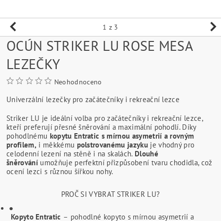
1
z 3
OCÚN STRIKER LU ROSE MESA
LEZEČKY
Neohodnoceno
Univerzální lezečky pro začátečníky i rekreační lezce
Striker LU je ideální volba pro začátečníky i rekreační lezce,
kteří preferují přesné šněrování a maximální pohodlí. Díky
pohodlnému
kopytu Entratic s mírnou asymetrií a rovným
profilem,
i měkkému
polstrovanému jazyku
je vhodný pro
celodenní lezení na stěně i na skalách.
Dlouhé
šněrování
umožňuje perfektní přizpůsobení tvaru chodidla, což
ocení lezci s různou šířkou nohy.
PROČ SI VYBRAT STRIKER LU?
●
Kopyto Entratic
– pohodlné kopyto s mírnou asymetrií a