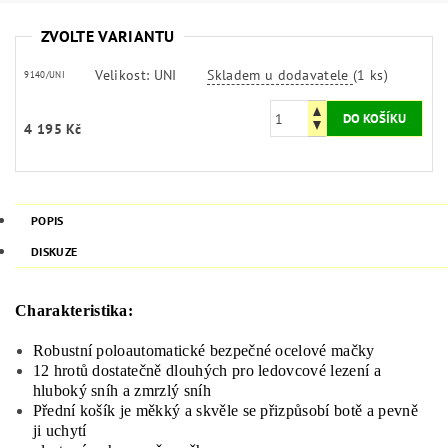
ZVOLTE VARIANTU
Velikost: UNI
Skladem u dodavatele
(1 ks)
9140/UNI
4 195 Kč
POPIS
DISKUZE
Charakteristika:
Robustní poloautomatické bezpečné ocelové mačky
12 hrotů dostatečně dlouhých pro ledovcové lezení a
hluboký sníh a zmrzlý sníh
Přední košík je měkký a skvěle se přizpůsobí botě a pevně
ji uchytí