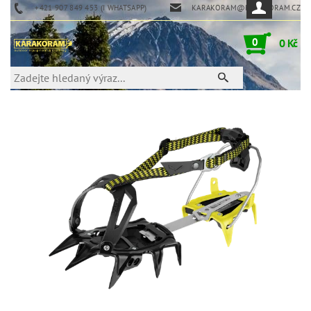
+421 907 849 453 (I WHATSAPP)
KARAKORAM@KARAKORAM.CZ
0
0 Kč