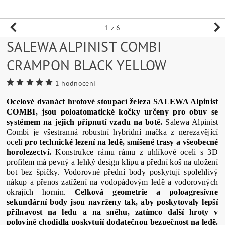
1
z 6
SALEWA ALPINIST COMBI
CRAMPON BLACK YELLOW
1 hodnocení
Ocelové dvanáct hrotové stoupací železa SALEWA Alpinist
COMBI, jsou poloatomatické kočky určeny pro obuv se
systémem na jejich připnutí vzadu na botě.
Salewa Alpinist
Combi je všestranná robustní hybridní mačka z nerezavějící
oceli
pro technické lezení na ledě, smíšené trasy a všeobecné
horolezectví.
Konstrukce rámu rámu z uhlíkové oceli s 3D
profilem má pevný a lehký design klipu a přední koš na uložení
bot bez špičky. Vodorovné přední body poskytují spolehlivý
nákup a přenos zatížení na vodopádovým ledě a vodorovných
okrajích hornin.
Celková geometrie a poloagresívne
sekundární body jsou navrženy tak, aby poskytovaly lepší
přilnavost na ledu a na sněhu, zatímco další hroty v
polovině chodidla poskytují dodatečnou bezpečnost na ledě.