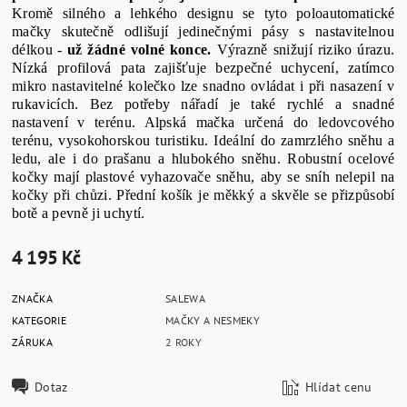
Kromě silného a lehkého designu se tyto poloautomatické
mačky skutečně odlišují jedinečnými pásy s nastavitelnou
délkou -
už žádné volné konce.
Výrazně snižují riziko úrazu.
Nízká profilová pata zajišťuje bezpečné uchycení, zatímco
mikro nastavitelné kolečko lze snadno ovládat i při nasazení v
rukavicích. Bez potřeby nářadí je také rychlé a snadné
nastavení v terénu. Alpská mačka určená do ledovcového
terénu, vysokohorskou turistiku. Ideální do zamrzlého sněhu a
ledu, ale i do prašanu a hlubokého sněhu. Robustní ocelové
kočky mají plastové vyhazovače sněhu, aby se sníh nelepil na
kočky při chůzi. Přední košík je měkký a skvěle se přizpůsobí
botě a pevně ji uchytí.
4 195 Kč
ZNAČKA
SALEWA
KATEGORIE
MAČKY A NESMEKY
ZÁRUKA
2 ROKY
Dotaz
Hlídat cenu