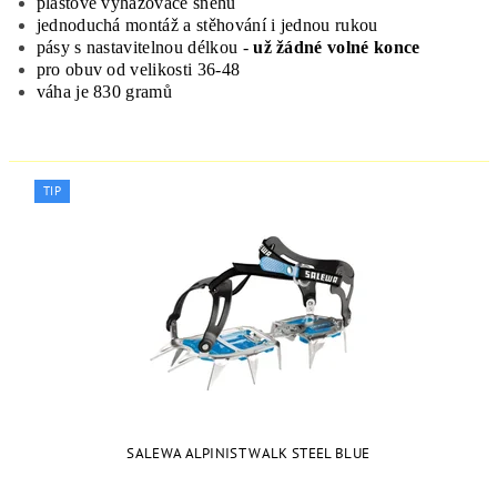
plastové vyhazovače sněhu
jednoduchá montáž a stěhování i jednou rukou
pásy s nastavitelnou délkou -
už žádné volné konce
pro obuv od velikosti 36-48
váha je 830 gramů
TIP
SALEWA ALPINIST WALK STEEL BLUE