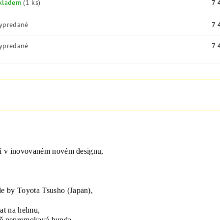
kladem
(1 ks)
7 
ypredané
7 
ypredané
7 
sí v inovovaném novém designu,
 by Toyota Tsusho (Japan),
at na helmu,
odě nepromokavá bunda,