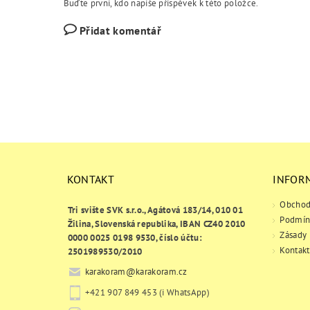
Buďte první, kdo napíše příspěvek k této položce.
Přidat komentář
KONTAKT
INFOR
Obchod
Tri svište SVK s.r.o., Agátová 183/14, 010 01
Podmín
Žilina, Slovenská republika, IBAN CZ40 2010
Zásady 
0000 0025 0198 9530, číslo účtu:
Kontakt
2501989530/2010
karakoram
@
karakoram.cz
+421 907 849 453 (i WhatsApp)