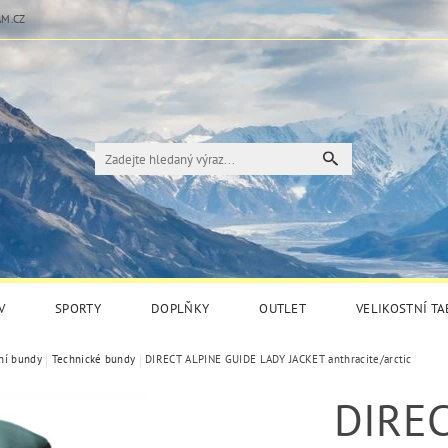
M.CZ
V
SPORTY
DOPLŇKY
OUTLET
VELIKOSTNÍ T
ní bundy
Technické bundy
DIRECT ALPINE GUIDE LADY JACKET anthracite/arctic
DIREC