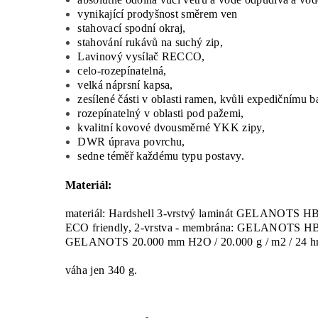
vynikající prodyšnost směrem ven
stahovací spodní okraj,
stahování rukávů na suchý zip,
Lavinový vysílač RECCO,
celo-rozepínatelná,
velká náprsní kapsa,
zesílené části v oblasti ramen, kvůli expedičnímu b
rozepínatelný v oblasti pod pažemi,
kvalitní kovové dvousměrné YKK zipy,
DWR úprava povrchu,
sedne téměř každému typu postavy.
Materiál:
materiál: Hardshell 3-vrstvý laminát GELANOTS HB 
ECO friendly, 2-vrstva - membrána: GELANOTS HB - 2
GELANOTS 20.000 mm H2O / 20.000 g / m2 / 24 hr,
váha jen 340 g.