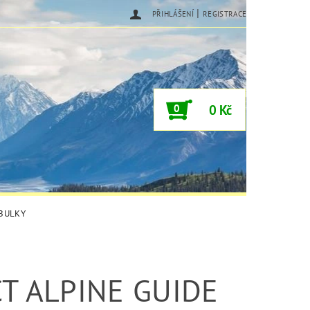
|
PŘIHLÁŠENÍ
REGISTRACE
0
0 Kč
ABULKY
T ALPINE GUIDE