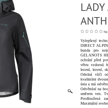
LADY
ANTH
Ne
Vylepšený techn
DIRECT ALPINE 
bunda pro nejná
GELANOTS HB - 
ochrání před po
větru vzdorná 
lezení, lezení, 
Odolná vůči od
kvalitními dvous
ústa a má odvětr
Odvětrání na boc
směrem ven. Tv
Prodloužená za
Maximální svobod