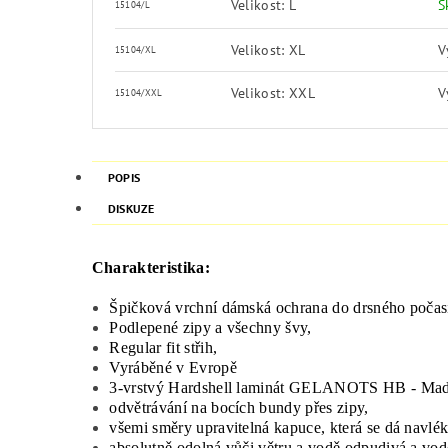
Velikost: L
S
15104/L
Velikost: XL
V
15104/XL
Velikost: XXL
V
15104/XXL
POPIS
DISKUZE
Charakteristika:
Špičková vrchní dámská ochrana do drsného poča
Podlepené zipy a všechny švy,
Regular fit střih,
Vyráběné v Evropě
3-vrstvý Hardshell laminát GELANOTS HB - Made
odvětrávání na bocích bundy přes zipy,
všemi směry upravitelná kapuce, která se dá navlék
absolutně odolná vůči větru a vodě odpudivá a v