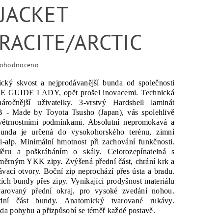
 JACKET
RACITE/ARCTIC
ohodnoceno
ický skvost a nejprodávanější bunda od společnosti
GUIDE LADY, opět prošel inovacemi. Technická
ročnější uživatelky. 3-vrstvý Hardshell laminát
Made by Toyota Tsusho (Japan), vás spolehlivě
větrnostními podmínkami. Absolutní nepromokavá a
bunda je určená do vysokohorského terénu, zimní
ski-alp. Minimální hmotnost při zachování funkčnosti.
ěru a poškrábáním o skály. Celorozepínatelná s
měrným YKK zipy. Zvýšená přední část, chrání krk a
ávací otvory. Boční zip neprochází přes ústa a bradu.
ích bundy přes zipy. Vynikající prodyšnost materiálu
arovaný přední okraj, pro vysoké zvedání nohou.
dní část bundy. Anatomický tvarované rukávy.
a pohybu a přizpůsobí se téměř každé postavě.