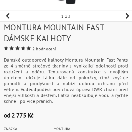
1
z 3
MONTURA MOUNTAIN FAST
DÁMSKE KALHOTY
2 hodnocení
Dámské outdoorové kalhoty Montura Mountain Fast Pants
ze 4-směrně strečové tkaniny s vynikající odolností proti
roztržení a oděru. Texturovaná konstrukce s dvojitým
úpletem udržuje látku dále od pokožky, čímž zvyšuje
pohodlí a prodyšnost a nabízí dobrou ochranu před
větrem. Voděodpudivá povrchová úprava DWR chrání před
vnější vlhkostí a deštěm. Látka neabsorbuje vodu a rychle
schne i po více praních.
od 2 775 Kč
ZNAČKA
MONTURA