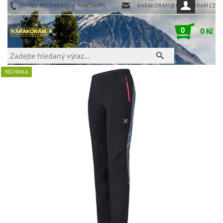
+421 907 849 453 (I WHATSAPP)
KARAKORAM@KARAKORAM.CZ
0
0 Kč
NOVINKA