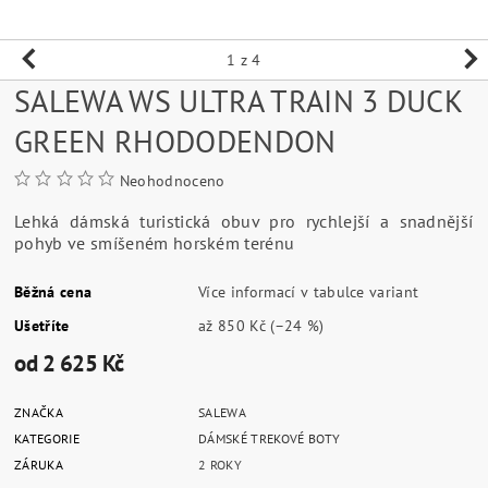
1
z 4
SALEWA WS ULTRA TRAIN 3 DUCK
GREEN RHODODENDON
Neohodnoceno
Lehká dámská turistická obuv pro rychlejší a snadnější
pohyb ve smíšeném horském terénu
Běžná cena
Více informací v tabulce variant
Ušetříte
až
850 Kč
(–24 %)
od 2 625 Kč
ZNAČKA
SALEWA
KATEGORIE
DÁMSKÉ TREKOVÉ BOTY
ZÁRUKA
2 ROKY