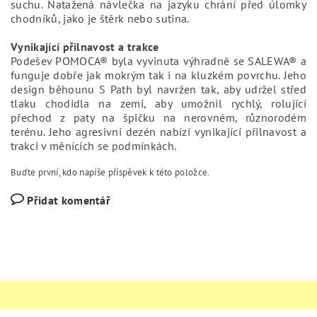
suchu. Natažená návlečka na jazyku chrání před úlomky
chodníků, jako je štěrk nebo sutina.
Vynikající přilnavost a trakce
Podešev POMOCA® byla vyvinuta výhradně se SALEWA® a
funguje dobře jak mokrým tak i na kluzkém povrchu. Jeho
design běhounu S Path byl navržen tak, aby udržel střed
tlaku chodidla na zemi, aby umožnil rychlý, rolující
přechod z paty na špičku na nerovném, různorodém
terénu. Jeho agresivní dezén nabízí vynikající přilnavost a
trakci v měnících se podmínkách.
Buďte první, kdo napíše příspěvek k této položce.
Přidat komentář