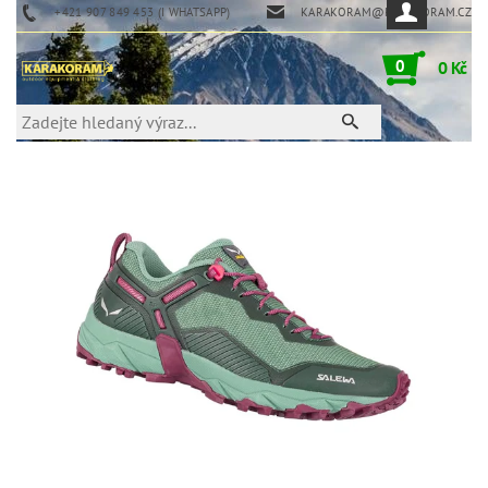
+421 907 849 453 (I WHATSAPP)
KARAKORAM@KARAKORAM.CZ
0
0 Kč