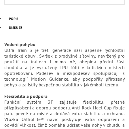
POPIS
DISKUZE
Vedení pohybu
Ultra Train 3 je třetí generace naší úspěšné rychlostní
turistické obuvi. Svršek z prodyšné síťoviny, navržený pro
použití na trailech i mimo ně, obepíná přední část
chodidla a je vyztužený TPU fólií v kritických místech
opotřebování. Podešev a mezipodešev spolupracují s
technologií Motion Guidance, aby podpořily přirozený
pohyb a zajistily bezpečnou stabilitu v jakémkoli terénu.
Flexibilita a podpora
Funkční systém 3F zajišťuje flexibilitu, přesné
přizpůsobení a dobrou podporu. Anti-Rock Heel Cup fixuje
patu pevně na místě a dodává extra stabilitu a ochranu.
Vložka OrthoLite® navíc poskytuje extra odpružení a
odvádí vlhkost, čímž pomáhá udržet vaše nohy v chladu a