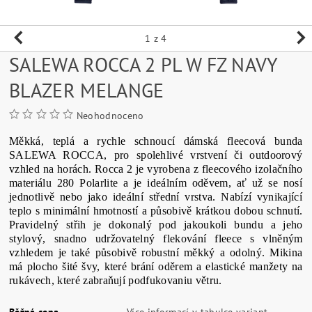
1
z 4
SALEWA ROCCA 2 PL W FZ NAVY
BLAZER MELANGE
Neohodnoceno
Měkká, teplá a rychle schnoucí dámská fleecová bunda
SALEWA ROCCA, pro spolehlivé vrstvení či outdoorový
vzhled na horách. Rocca 2 je vyrobena z fleecového izolačního
materiálu 280 Polarlite a je ideálním oděvem, ať už se nosí
jednotlivě nebo jako ideální střední vrstva. Nabízí vynikající
teplo s minimální hmotností a působivě krátkou dobou schnutí.
Pravidelný střih je dokonalý pod jakoukoli bundu a jeho
stylový, snadno udržovatelný flekování fleece s vlněným
vzhledem je také působivě robustní měkký a odolný. Mikina
má plocho šité švy, které brání oděrem a elastické manžety na
rukávech, které zabraňují podfukovaniu větru.
Běžná cena
Více informací v tabulce variant