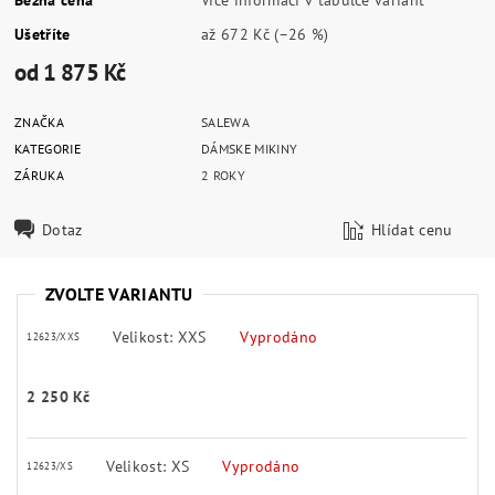
Ušetříte
až
672 Kč
(–26 %)
od 1 875 Kč
ZNAČKA
SALEWA
KATEGORIE
DÁMSKE MIKINY
ZÁRUKA
2 ROKY
Dotaz
Hlídat cenu
ZVOLTE VARIANTU
Velikost: XXS
Vyprodáno
12623/XXS
2 250 Kč
Velikost: XS
Vyprodáno
12623/XS