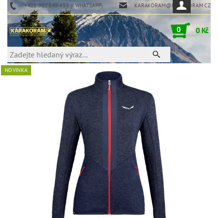
+421 907 849 453 (I WHATSAPP)
KARAKORAM@KARAKORAM.CZ
0
0 Kč
NOVINKA