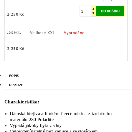
2 250 Kč
Velikost: XXL
Vyprodáno
12623/XXL
2 250 Kč
POPIS
DISKUZE
Charakteristika:
Dámská hřejivá a funkční fleece mikina z izolačního
materiálu 280 Polarlite
Vypadá jakoby byla z vlny
Celorozepínatelný bez kapuce a se stojáčkem