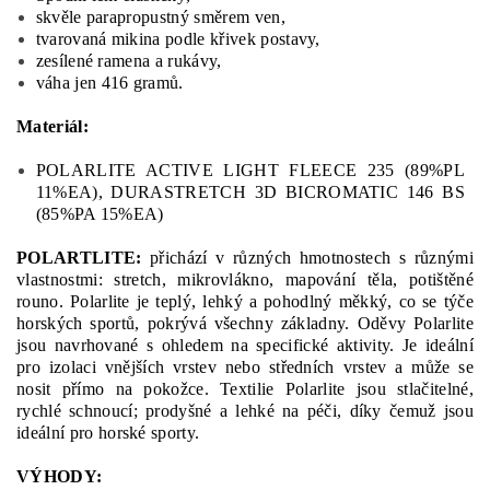
skvěle
para
propustný
směrem
ven,
tvarovaná
mikina
podle
křivek
postavy,
zesílené
ramena
a
rukávy,
váha
jen
416
gramů
.
Materiál:
POLARLITE ACTIVE LIGHT FLEECE 235 (89%PL
11%EA), DURASTRETCH 3D BICROMATIC 146 BS
(85%PA 15%EA)
POLARTLITE:
přichází
v
různých
hmotnostech
s
různými
vlastnostmi
:
stretch
, mikrovlákno
, mapování
těla
, potištěné
rouno
.
Polarlite
je
teplý
, lehký
a
pohodlný
měkký,
co se týče
horských
sportů,
pokrývá všechny
základny.
O
děvy
Polarlite
jsou navrhované
s
ohledem na specifické
aktivity.
Je
ideální
pro
izolaci
vnějších vrstev
nebo
středních
vrstev
a může se
nosit
přímo
na
pokožce
.
Textilie
Polarlite
jsou
stlačitelné
,
rychlé
schnoucí
;
prodyšné
a
lehké
na
péči
, díky čemuž
jsou
ideální
pro
horské
sporty
.
VÝHODY: