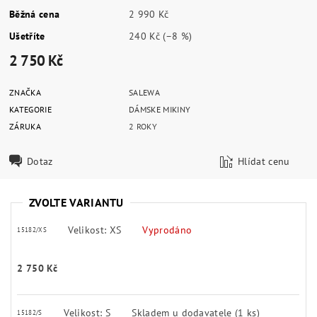
Běžná cena
2 990 Kč
Ušetříte
240 Kč
(–8 %)
2 750 Kč
ZNAČKA
SALEWA
KATEGORIE
DÁMSKE MIKINY
ZÁRUKA
2 ROKY
Dotaz
Hlídat cenu
ZVOLTE VARIANTU
Velikost: XS
Vyprodáno
15182/XS
2 750 Kč
Velikost: S
Skladem u dodavatele
(1 ks)
15182/S