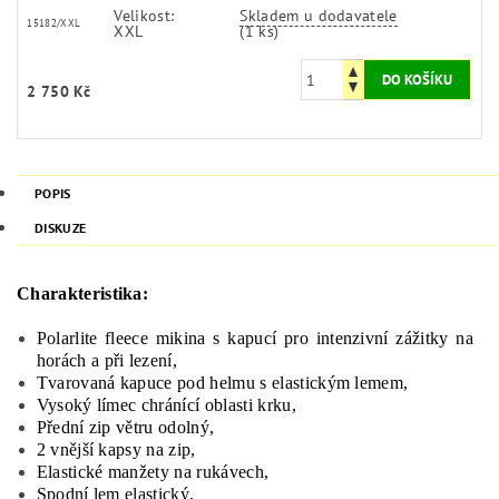
Velikost:
Skladem u dodavatele
15182/XXL
XXL
(1 ks)
2 750 Kč
POPIS
DISKUZE
Charakteristika:
Polarlite
fleece
mikina
s
kapucí pro
intenzivní
zážitky
na
horách
a
při lezení
,
Tvarovaná
kapuce
pod
helmu
s
elastickým
lemem,
Vysoký
límec
chránící
oblasti
krku
,
Přední
zip
větru
odolný,
2
vnější kapsy
na
zip,
Elastické
manžety
na
rukávech,
Spodní lem
elastický,