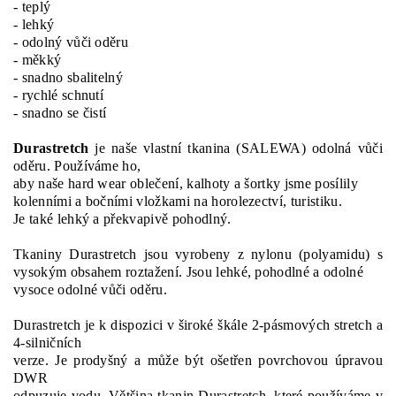
- teplý
- lehký
- odolný vůči oděru
- měkký
- snadno sbalitelný
- rychlé schnutí
- snadno se čistí
Durastretch
je naše vlastní tkanina (SALEWA) odolná vůči
oděru. Používáme ho,
aby naše hard wear oblečení, kalhoty a šortky jsme posílily
kolenními a bočními vložkami na horolezectví, turistiku.
Je také lehký a překvapivě pohodlný.
Tkaniny Durastretch jsou vyrobeny z nylonu (polyamidu) s
vysokým obsahem roztažení. Jsou lehké, pohodlné a odolné
vysoce odolné vůči oděru.
Durastretch je k dispozici v široké škále 2-pásmových stretch a
4-silničních
verze. Je prodyšný a může být ošetřen povrchovou úpravou
DWR
odpuzuje vodu. Většina tkanin Durastretch, které používáme v