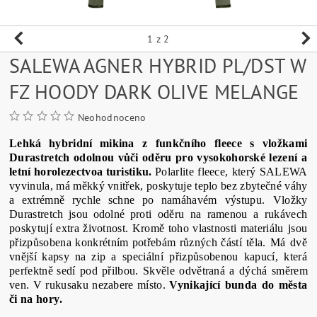
1
z 2
SALEWA AGNER HYBRID PL/DST W
FZ HOODY DARK OLIVE MELANGE
Neohodnoceno
Lehká
hybridní
mikina
z
funkčního
fleece
s
vložkami
Durastretch
odolnou
vůči oděru
pro
vysokohorské
lezení
a
letní
horolezectvoa
turistiku.
Polarlite
fleece,
který SALEWA
vyvinula
,
má
měkký vnitřek
,
poskytuje
teplo
bez zbytečné
váhy
a
extrémně
rychle
schne
po
namáhavém
výstupu
.
Vložky
Durastretch
jsou
odolné proti
oděru
na ramenou
a
rukávech
poskytují
extra
životnost
.
Kromě
toho
vlastnosti materiálu
jsou
přizpůsobena
konkrétním potřebám
různých částí
těla
. Má
dvě
vnější
kapsy na zip
a speciální
přizpůsobenou
kapucí,
která
perfektně
sedí
pod
přilbou
.
Skvěle
odvětraná
a
dýchá
směrem
ven
.
V
rukusaku
nezabere
místo.
Vynikající
bunda
do
města
či na
hory
.