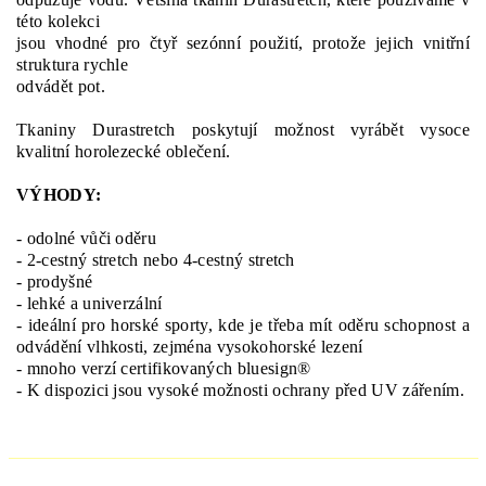
této kolekci
jsou vhodné pro čtyř sezónní použití, protože jejich vnitřní
struktura rychle
odvádět pot.
Tkaniny Durastretch poskytují možnost vyrábět vysoce
kvalitní horolezecké oblečení.
VÝHODY:
- odolné vůči oděru
- 2-cestný stretch nebo 4-cestný stretch
- prodyšné
- lehké a univerzální
- ideální pro horské sporty, kde je třeba mít oděru schopnost a
odvádění vlhkosti, zejména vysokohorské lezení
- mnoho verzí certifikovaných bluesign®
- K dispozici jsou vysoké možnosti ochrany před UV zářením.