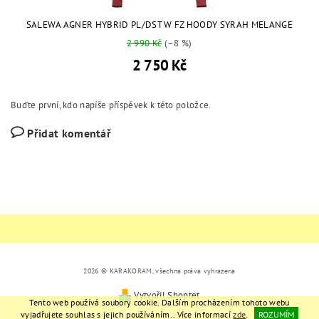
SALEWA AGNER HYBRID PL/DST W FZ HOODY SYRAH MELANGE
2 990 Kč
(–8 %)
2 750 Kč
Buďte první, kdo napíše příspěvek k této položce.
Přidat komentář
2026 © KARAKORAM, všechna práva vyhrazena
Vytvořil Shoptet
Tento web používá soubory cookie. Dalším procházením tohoto webu
vyjadřujete souhlas s jejich používáním.. Více informací
zde
.
ROZUMÍM