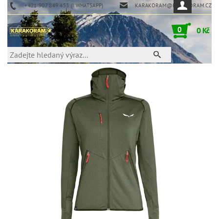
+421 907 849 453 (I WHATSAPP)
KARAKORAM@KARAKORAM.CZ
0
0 Kč