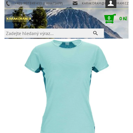
+421 907 849 453 (I WHATSAPP)
KARAKORAM@KARAKORAM.CZ
0
0 Kč