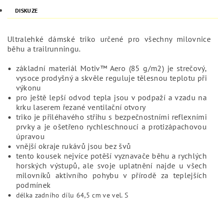
DISKUZE
Ultralehké dámské triko určené pro všechny milovnice
běhu a trailrunningu.
základní materiál Motiv™ Aero (85 g/m2) je strečový,
vysoce prodyšný a skvěle reguluje tělesnou teplotu při
výkonu
pro ještě lepší odvod tepla jsou v podpaží a vzadu na
krku laserem řezané ventilační otvory
triko je přiléhavého střihu s bezpečnostními reflexními
prvky a je ošetřeno rychleschnoucí a protizápachovou
úpravou
vnější okraje rukávů jsou bez švů
tento kousek nejvíce potěší vyznavače běhu a rychlých
horských výstupů, ale svoje uplatnění najde u všech
milovníků aktivního pohybu v přírodě za teplejších
podmínek
délka zadního dílu 64,5 cm ve vel. S