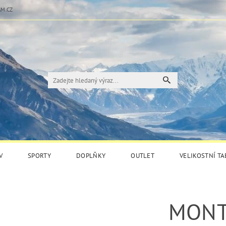
M.CZ
V
SPORTY
DOPLŇKY
OUTLET
VELIKOSTNÍ T
MONT