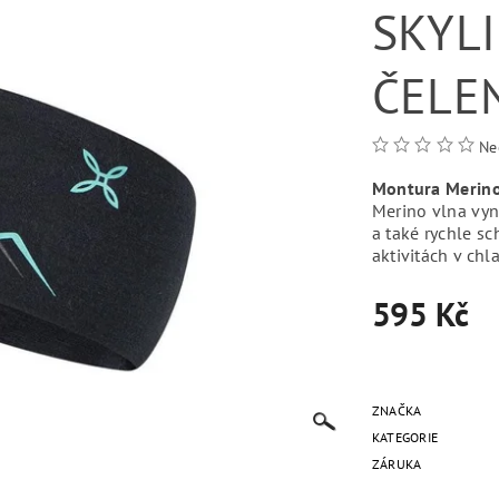
SKYL
ČELE
Ne
Montura Merin
Merino vlna vyn
a také rychle sc
aktivitách v ch
595 Kč
ZNAČKA
KATEGORIE
ZÁRUKA