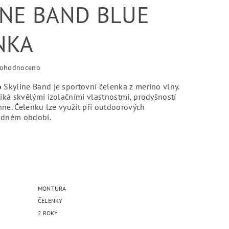
INE BAND BLUE
NKA
ohodnoceno
o
Skyline Band je sportovní čelenka z merino vlny.
iká skvělými izolačními vlastnostmi, prodyšností
hne. Čelenku lze využít při outdoorových
ladném období.
MONTURA
ČELENKY
2 ROKY