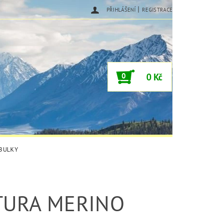
|
PŘIHLÁŠENÍ
REGISTRACE
0
0 Kč
ABULKY
URA MERINO