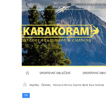
+421 907 849 453 (I WHATSAPP)
KARAKORAM@KARAKORA
SPORTOVNÍ OBLEČENÍ
SPORTOVNÍ OBU
Doplňky
Čelenky
Montura Merino Skyline Band blue čelenka
TIP