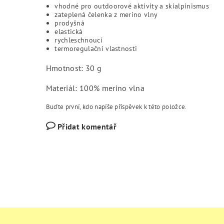
vhodné pro outdoorové aktivity a skialpinismus
zateplená čelenka z merino vlny
prodyšná
elastická
rychleschnoucí
termoregulační vlastnosti
Hmotnost: 30 g
Materiál: 100% merino vlna
Buďte první, kdo napíše příspěvek k této položce.
Přidat komentář